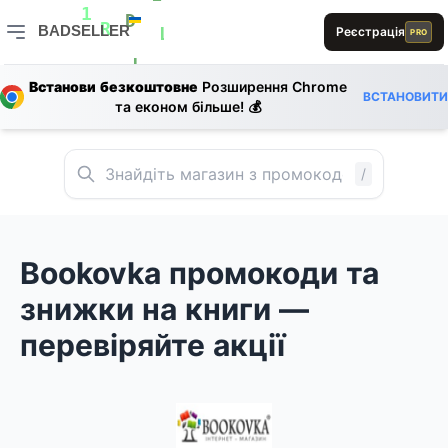
E
L
E
D
1
BADSELLER
D
Реєстрація
PRO
D
R
L
L
L
BADSELLER — порівняння цін і знижки
1
0
L
B
Встанови безкоштовне
Розширення Chrome
ВСТАНОВИТИ
та економ більше! 💰
0
/
Bookovka промокоди та
знижки на книги —
перевіряйте акції