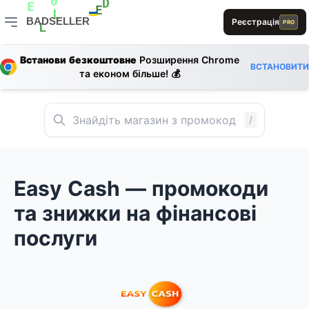
L
E
R
0
BADSELLER
Реєстрація
D
PRO
E
E
L
L
BADSELLER — порівняння цін і знижки
L
Встанови безкоштовне
Розширення Chrome
A
ВСТАНОВИТИ
та економ більше! 💰
/
Easy Cash — промокоди
та знижки на фінансові
послуги