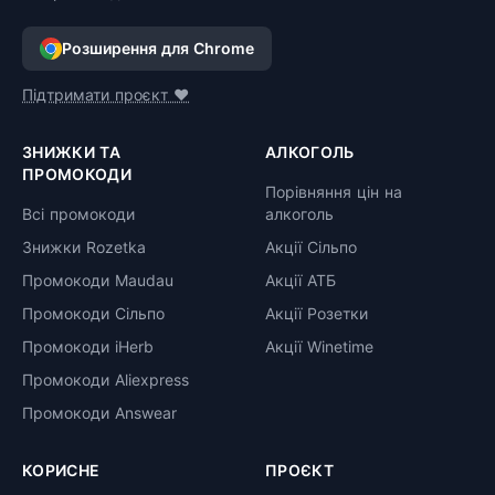
Розширення для Chrome
Підтримати проєкт ❤️
ЗНИЖКИ ТА
АЛКОГОЛЬ
ПРОМОКОДИ
Порівняння цін на
Всі промокоди
алкоголь
Знижки Rozetka
Акції Сільпо
Промокоди Maudau
Акції АТБ
Промокоди Сільпо
Акції Розетки
Промокоди iHerb
Акції Winetime
Промокоди Aliexpress
Промокоди Answear
КОРИСНЕ
ПРОЄКТ