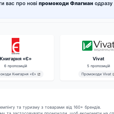
и вас про нові
промокоди
Флагман
одразу 
Книгарня «Є»
Vivat
6 пропозицій
5 пропозицій
мокоди
Книгарня «Є»
Промокоди
Vivat
емпінгу та туризму з товарами від 160+ брендів.
раму та застосовувати промокоди, щоб економити на сп