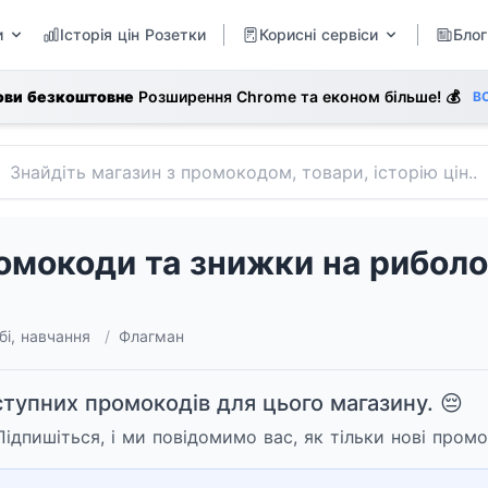
и
Історія цін Розетки
Корисні сервіси
Блог
ови безкоштовне
Розширення Chrome та економ більше! 💰
В
мокоди та знижки на риболо
бі, навчання
/
Флагман
ступних промокодів для цього магазину. 😔
ідпишіться, і ми повідомимо вас, як тільки нові промо