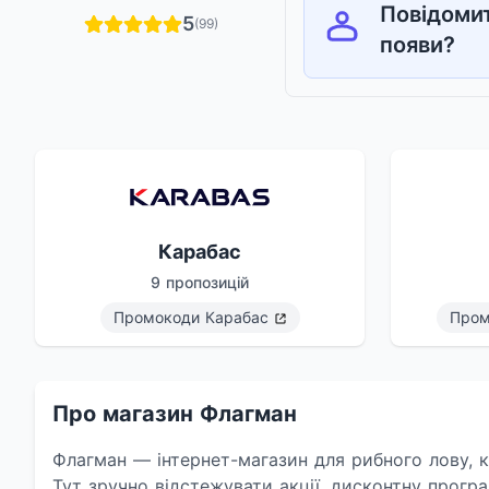
Повідомит
5
(99)
появи?
Карабас
9 пропозицій
Промокоди
Карабас
Про
Про магазин Флагман
Флагман — інтернет-магазин для рибного лову, к
Тут зручно відстежувати акції, дисконтну прог