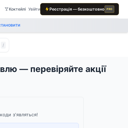
Коктейлі
Увійти
Реєстрація — безкоштовно
PRO
СТАНОВИТИ
/
влю — перевіряйте акції
коди з'являться!