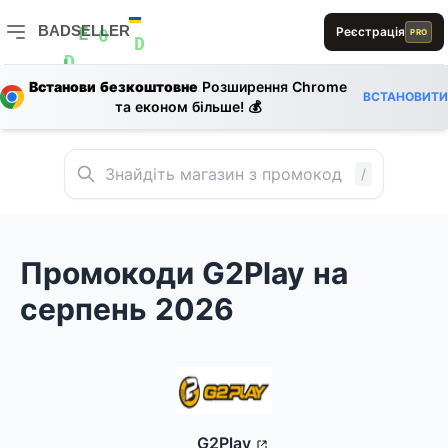
L
S
BADSELLER
Реєстрація
PRO
E
0
D
E
BADSELLER — порівняння цін і знижки
D
L
L
L
Встанови безкоштовне
Розширення Chrome
A
ВСТАНОВИТИ
D
0
та економ більше! 💰
E
D
R
/
Промокоди G2Play на
серпень 2026
G2Play