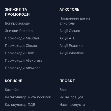
ЗНИЖКИ ТА
АЛКОГОЛЬ
ПРОМОКОДИ
Порівняння цін на
Всі промокоди
алкоголь
Знижки Rozetka
Акції Сільпо
Промокоди Maudau
Акції АТБ
Промокоди Сільпо
Акції Розетки
Промокоди iHerb
Акції Winetime
Промокоди Aliexpress
Промокоди Answear
КОРИСНЕ
ПРОЄКТ
Коктейлі
Блог
Калькулятор мита посилок
Як це працює
Калькулятор ПДВ
Наші продукти