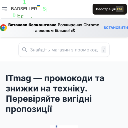
L
L
E
1
D
BADSELLER
Реєстрація
PRO
E
S
E
BADSELLER — порівняння цін і знижки
0
L
D
E
E
Встанови безкоштовне
Розширення Chrome
L
ВСТАНОВИТИ
та економ більше! 💰
/
ITmag — промокоди та
знижки на техніку.
Перевіряйте вигідні
пропозиції