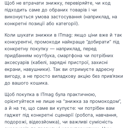
Щоб не втрачати знижку, перевіряйте, чи код
підходить саме до обраних товарів і чи
виконується умова застосування (наприклад, на
конкретні позиції або категорії).
Коли шукати знижки в ITmag: якщо ціни вже й так
конкурентні, промокоди найкраще “добирати” під
конкретну покупку — наприклад, перед
придбанням ноутбука, смартфона чи потрібних
аксесуарів (кабелі, зарядні пристрої, захисні
екрани, навушники). Так ви отримуєте адресну
вигоду, а не просто випадкову акцію без прив’язки
до вашого кошика.
Щоб покупка в ITmag була практичною,
орієнтуйтеся не лише на “знижка за промокодом”,
а й на те, що саме ви купуєте: чи потрібен вам
гаджет під конкретні сценарії (робота, навчання,
подорожі, відеозйомка), чи важливі сумісність