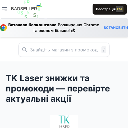
A
B
E
BADSELLER
Реєстрація
L
PRO
L
R
0
S
BADSELLER — порівняння цін і знижки
S
S
1
S
E
E
Встанови безкоштовне
Розширення Chrome
B
ВСТАНОВИТИ
1
E
B
S
та економ більше! 💰
E
D
S
/
TK Laser знижки та
промокоди — перевірте
актуальні акції