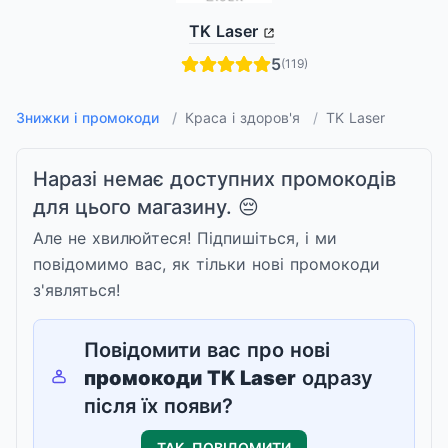
TK Laser
5
(119)
Знижки і промокоди
/
Краса і здоров'я
/
TK Laser
Наразі немає доступних промокодів
для цього магазину. 😔
Але не хвилюйтеся! Підпишіться, і ми
повідомимо вас, як тільки нові промокоди
з'являться!
Повідомити вас про нові
промокоди
TK Laser
одразу
після їх появи?
ТАК, ПОВІДОМИТИ