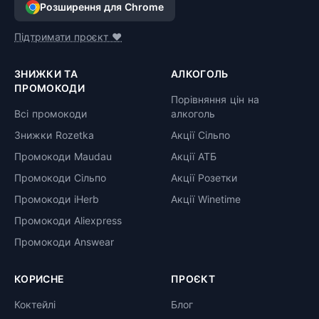
Розширення для Chrome
Підтримати проєкт ❤️
ЗНИЖКИ ТА
АЛКОГОЛЬ
ПРОМОКОДИ
Порівняння цін на
Всі промокоди
алкоголь
Знижки Rozetka
Акції Сільпо
Промокоди Maudau
Акції АТБ
Промокоди Сільпо
Акції Розетки
Промокоди iHerb
Акції Winetime
Промокоди Aliexpress
Промокоди Answear
КОРИСНЕ
ПРОЄКТ
Коктейлі
Блог