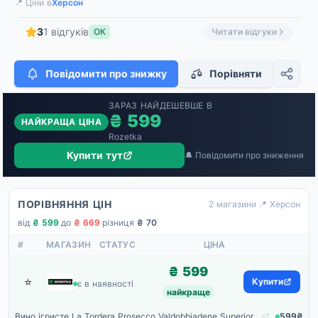
📍 Ціни в
Херсон
3
1 відгуків
ОК
Читати відгуки
Повідомити про знижку
Порівняти
ЗАРАЗ НАЙДЕШЕВШЕ В
₴ 599
НАЙКРАЩА ЦІНА
Rozetka
Купити тут
🔔 Повідомити про зниження
ПОРІВНЯННЯ ЦІН
2 магазини
·
📍 Херсон
від
₴ 599
·
до
₴ 669
·
різниця
₴ 70
#
МАГАЗИН
СТАТУС
ЦІНА
₴ 599
⭐
Rozetka
Купити
є в наявності
найкраще
Вино ігристе La Tordera Prosecco Valdobbiadene Superiore Docg "brunei" Spumante Brut біле брют 0.75 л 11.5% (8033011560029)
599₴