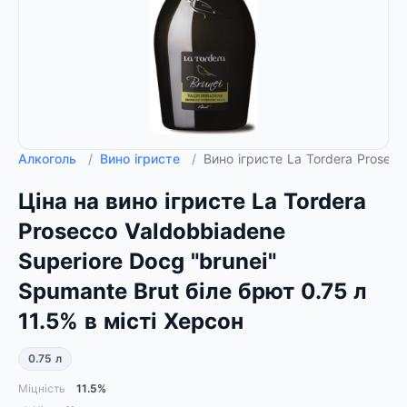
Алкоголь
/
Вино ігристе
/
Вино ігристе La Tordera Prosec
Ціна на вино ігристе La Tordera
Prosecco Valdobbiadene
Superiore Docg "brunei"
Spumante Brut біле брют 0.75 л
11.5% в місті Херсон
0.75 л
Міцність
11.5%