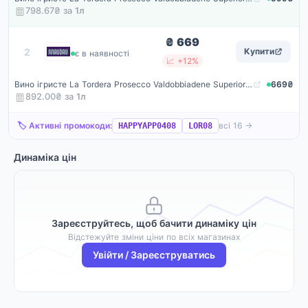
798.67₴ за
1
л
₴ 669
Maudau
2
Купити
є в наявності
📈 +12%
Вино ігристе La Tordera Prosecco Valdobbiadene Superiore Brunei Spumante Brut біле брют 11.5% 0.75 л (1030)
669₴
892.00₴ за
1
л
🏷️ Активні промокоди:
всі 16 →
HAPPYAPP0408
LOR08
Динаміка цін
Зареєструйтесь, щоб бачити динаміку цін
Відстежуйте зміни ціни по всіх магазинах
Увійти / Зареєструватись