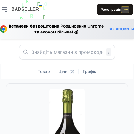
E
R
D
BADSELLER
Реєстрація
0
E
L
PRO
A
L
0
B
BADSELLER — порівняння цін і знижки
R
E
R
Встанови безкоштовне
Розширення Chrome
1
E
ВСТАНОВИТИ
та економ більше! 💰
L
E
S
1
B
D
/
Товар
Ціни
Графік
|
|
(2)