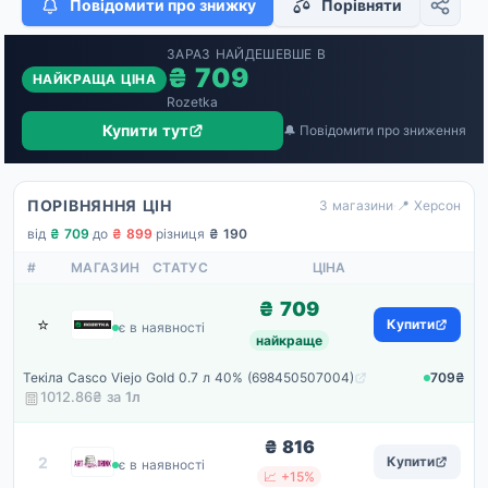
Повідомити про знижку
Порівняти
ЗАРАЗ НАЙДЕШЕВШЕ В
₴ 709
НАЙКРАЩА ЦІНА
Rozetka
Купити тут
🔔 Повідомити про зниження
ПОРІВНЯННЯ ЦІН
3 магазини
·
📍 Херсон
від
₴ 709
·
до
₴ 899
·
різниця
₴ 190
#
МАГАЗИН
СТАТУС
ЦІНА
₴ 709
⭐
Rozetka
Купити
є в наявності
найкраще
Текіла Casco Viejo Gold 0.7 л 40% (698450507004)
709₴
1012.86₴ за
1
л
₴ 816
Artdrink
2
Купити
є в наявності
📈 +15%