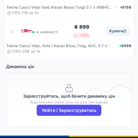
Текіла Casco Viejo Gold (Каско Вьєхо Голд) 0.7 л (6984505070048)
816₴
1165.71₴ за
1
л
₴ 899
ProVino
3
Купити
є в наявності
📈 +27%
Текіла Casco Viejo, Gold / Каско В'єхо, Голд, 40%, 0.7 л
899₴
1284.29₴ за
1
л
Динаміка цін
Зареєструйтесь, щоб бачити динаміку цін
Відстежуйте зміни ціни по всіх магазинах
Увійти / Зареєструватись