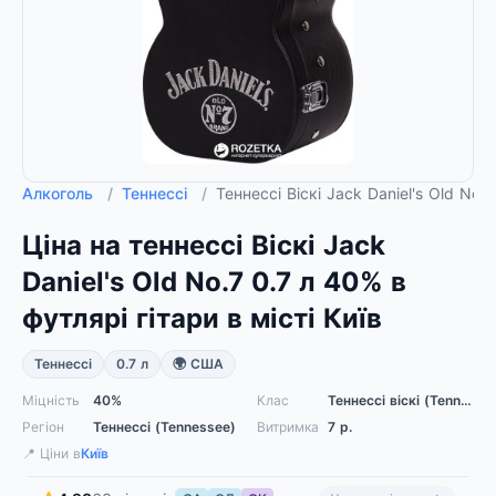
Алкоголь
/
Теннессі
/
Теннессі Віскі Jack Daniel's Old No
Ціна на теннессі Віскі Jack
Daniel's Old No.7 0.7 л 40% в
футлярі гітари в місті Київ
Теннессі
0.7 л
🌍 США
Міцність
40%
Клас
Теннессі віскі (Tennessee whiskey), Стрейт (Straight)
Регіон
Теннессі (Tennessee)
Витримка
7
р.
📍 Ціни в
Київ