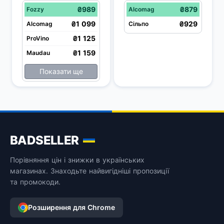
металевій коробці, 
40%, 0,7 л + Coca-
₴989
₴879
Fozzy
Alcomag
40%, 0,7 л
Cola, 0,33 л
₴1 099
₴929
Alcomag
Сільпо
₴1 125
ProVino
₴1 159
Maudau
Показати ще
BADSELLER
Порівняння цін і знижки в українських
магазинах. Знаходьте найвигідніші пропозиції
та промокоди.
Розширення для Chrome