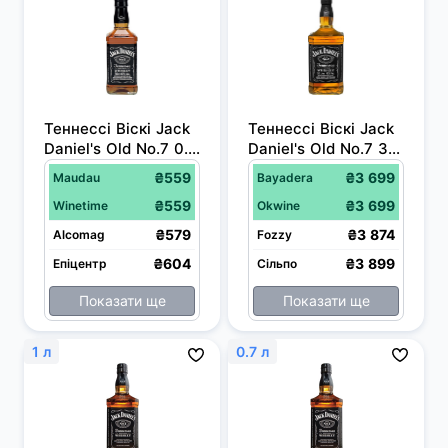
Теннессі Віскі Jack 
Теннессі Віскі Jack 
Daniel's Old No.7 0.5 
Daniel's Old No.7 3 л 
л 40%
40% (без підставки)
₴559
₴3 699
Maudau
Bayadera
₴559
₴3 699
Winetime
Okwine
₴579
₴3 874
Alcomag
Fozzy
₴604
₴3 899
Епіцентр
Сільпо
Показати ще
Показати ще
1 л
0.7 л