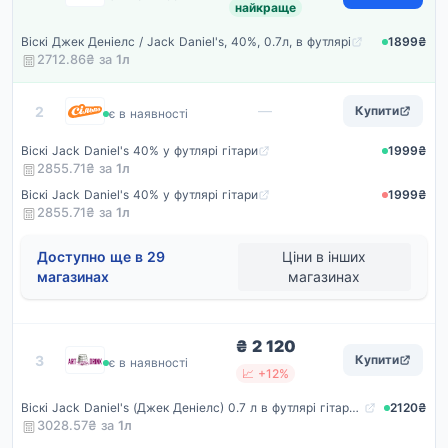
найкраще
Віскі Джек Деніелс / Jack Daniel's, 40%, 0.7л, в футлярі
1899₴
2712.86₴ за
1
л
Сільпо
—
2
Купити
є в наявності
Віскі Jack Daniel's 40% у футлярі гітари
1999₴
2855.71₴ за
1
л
Віскі Jack Daniel's 40% у футлярі гітари
1999₴
2855.71₴ за
1
л
Доступно ще в 29
Ціни в інших
магазинах
магазинах
₴ 2 120
Artdrink
3
Купити
є в наявності
📈 +12%
Віскі Jack Daniel's (Джек Деніелс) 0.7 л в футлярі гітари (5099873704790)
2120₴
3028.57₴ за
1
л