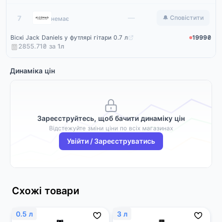
Alcomag
—
7
🔔 Сповістити
немає
Віскі Jack Daniels у футлярі гітари 0.7 л
1999₴
2855.71₴ за
1
л
Динаміка цін
Зареєструйтесь, щоб бачити динаміку цін
Відстежуйте зміни ціни по всіх магазинах
Увійти / Зареєструватись
Схожі товари
0.5 л
3 л