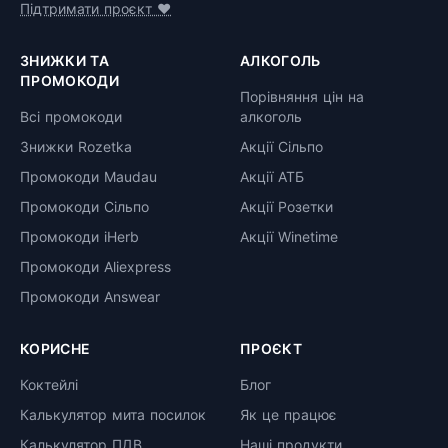
Підтримати проєкт ❤️
ЗНИЖКИ ТА
АЛКОГОЛЬ
ПРОМОКОДИ
Порівняння цін на
Всі промокоди
алкоголь
Знижки Rozetka
Акції Сільпо
Промокоди Maudau
Акції АТБ
Промокоди Сільпо
Акції Розетки
Промокоди iHerb
Акції Winetime
Промокоди Aliexpress
Промокоди Answear
КОРИСНЕ
ПРОЄКТ
Коктейлі
Блог
Калькулятор мита посилок
Як це працює
Калькулятор ПДВ
Наші продукти