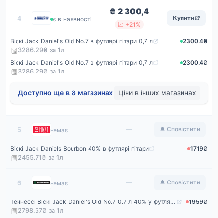
₴ 2 300,4
Епіцентр
4
Купити
є в наявності
📈 +21%
Віскі Jack Daniel's Old No.7 в футлярі гітари 0,7 л
2300.4₴
3286.29₴ за
1
л
Віскі Jack Daniel's Old No.7 в футлярі гітари 0,7 л
2300.4₴
3286.29₴ за
1
л
Доступно ще в 8 магазинах
Ціни в інших магазинах
Fozzy
—
5
🔔 Сповістити
немає
Віскі Jack Daniels Bourbon 40% в футлярі гітари
1719₴
2455.71₴ за
1
л
Rozetka
—
6
🔔 Сповістити
немає
Теннессі Віскі Jack Daniel's Old No.7 0.7 л 40% у футлярі гітари (5099873704790)
1959₴
2798.57₴ за
1
л