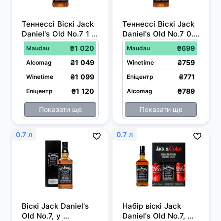
Теннессі Віскі Jack 
Теннессі Віскі Jack 
Daniel's Old No.7 1 л 
Daniel's Old No.7 0.7 
40%
л 40%
₴1 020
₴699
Maudau
Maudau
₴1 049
₴759
Alcomag
Winetime
₴1 099
₴771
Winetime
Епіцентр
₴1 120
₴789
Епіцентр
Alcomag
Показати ще
Показати ще
0.7 л
0.7 л
Віскі Jack Daniel's 
Набір віскі Jack 
Old No.7, у 
Daniel's Old No.7, 