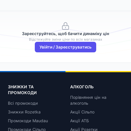
Зареєструйтесь, щоб бачити динаміку цін
Відстежуйте зміни ціни по всіх магазинах
Увійти / Зареєструватись
ЗНИЖКИ ТА
АЛКОГОЛЬ
ПРОМОКОДИ
Порівняння цін на
Всі промокоди
алкоголь
Знижки Rozetka
Акції Сільпо
Промокоди Maudau
Акції АТБ
Промокоди Сільпо
Акції Розетки