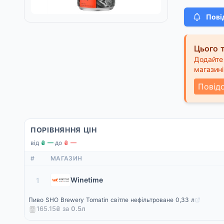
Пові
Цього т
Додайте 
магазині
Повід
ПОРІВНЯННЯ ЦІН
від
₴ —
·
до
₴ —
#
МАГАЗИН
Winetime
1
Пиво SHO Brewery Tomatin світле нефільтроване 0,33 л
165.15₴ за
0.5
л