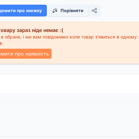
домити про знижку
Порівняти
овару зараз ніде немає :(
в обране, і ми вам повідомимо коли товар з'явиться в одному 
в
омити про наявність