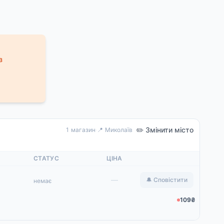
з
✏️ Змінити місто
1 магазин
·
📍 Миколаїв
СТАТУС
ЦІНА
—
🔔 Сповістити
немає
109₴