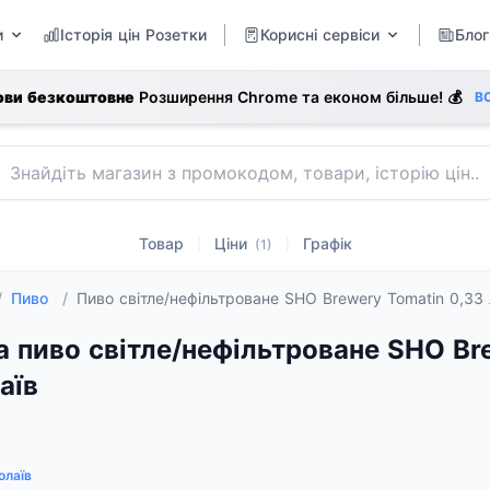
и
Історія цін Розетки
Корисні сервіси
Блог
ови безкоштовне
Розширення Chrome та економ більше! 💰
В
Товар
Ціни
Графік
|
|
(1)
/
Пиво
/
Пиво світле/нефільтроване SHO Brewery Tomatin 0,33 
а пиво світле/нефільтроване SHO Bre
аїв
олаїв