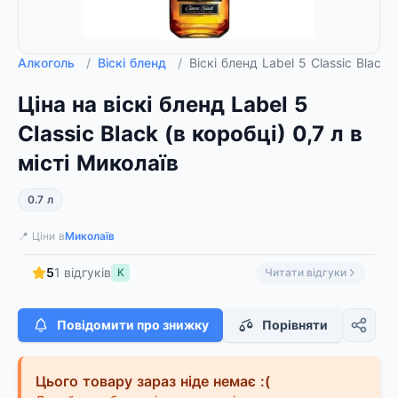
Алкоголь
/
Віскі бленд
/
Віскі бленд Label 5 Сlassic Black 
Ціна на віскі бленд Label 5
Сlassic Black (в коробці) 0,7 л в
місті Миколаїв
0.7 л
📍 Ціни в
Миколаїв
5
1 відгуків
К
Читати відгуки
Повідомити про знижку
Порівняти
Цього товару зараз ніде немає :(