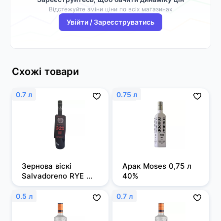
Відстежуйте зміни ціни по всіх магазинах
Увійти / Зареєструватись
Схожі товари
0.7 л
0.75 л
Зернова віскі 
Арак Moses 0,75 л 
Salvadoreno RYE 
40%
0,7л 50%
0.5 л
0.7 л