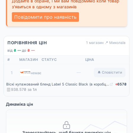
Додайте в обране, і ми вам повідомимо коли товар
з'явиться в одному з магазинів
Повідомити про наявність
ПОРІВНЯННЯ ЦІН
1 магазин
·
📍 Миколаїв
від
₴ —
·
до
₴ —
#
МАГАЗИН
СТАТУС
ЦІНА
Winetime
—
1
🔔 Сповістити
немає
Віскі купажований бленд Label 5 Сlassic Black (в коробці) 0,7 л
657₴
938.57₴ за
1
л
Динаміка цін
Зареєструйтесь, щоб бачити динаміку цін