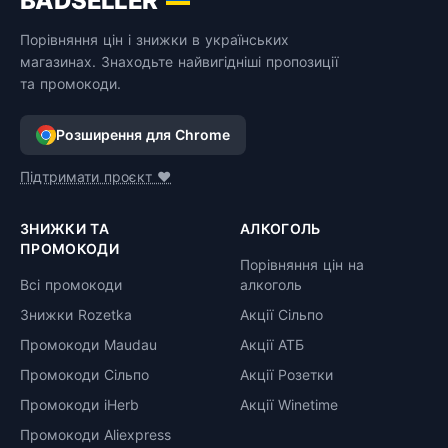
BADSELLER
Порівняння цін і знижки в українських
магазинах. Знаходьте найвигідніші пропозиції
та промокоди.
Розширення для Chrome
Підтримати проєкт ❤️
ЗНИЖКИ ТА
АЛКОГОЛЬ
ПРОМОКОДИ
Порівняння цін на
Всі промокоди
алкоголь
Знижки Rozetka
Акції Сільпо
Промокоди Maudau
Акції АТБ
Промокоди Сільпо
Акції Розетки
Промокоди iHerb
Акції Winetime
Промокоди Aliexpress