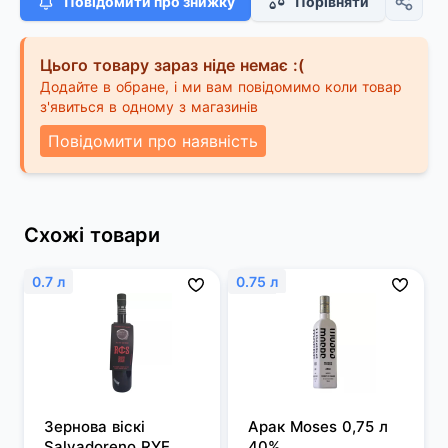
Повідомити про знижку
Порівняти
Цього товару зараз ніде немає :(
Додайте в обране, і ми вам повідомимо коли товар
з'явиться в одному з магазинів
Повідомити про наявність
Схожі товари
0.7 л
0.75 л
Зернова віскі 
Арак Moses 0,75 л 
Salvadoreno RYE 
40%