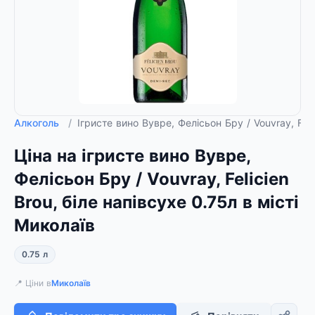
Алкоголь
/
Ігристе вино Вувре, Фелісьон Бру / Vouvray, Feli
Ціна на ігристе вино Вувре,
Фелісьон Бру / Vouvray, Felicien
Brou, біле напівсухе 0.75л в місті
Миколаїв
0.75 л
📍 Ціни в
Миколаїв