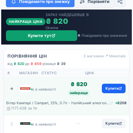
Повідомити про знижку
Порівняти
ЗАРАЗ НАЙДЕШЕВШЕ В
₴ 820
НАЙКРАЩА ЦІНА
Okwine
Купити тут
🔔 Повідомити про зниження
ПОРІВНЯННЯ ЦІН
3 магазини
·
📍 Миколаїв
від
₴ 820
·
до
₴ 859
·
різниця
₴ 39
#
МАГАЗИН
СТАТУС
ЦІНА
₴ 820
⭐
Okwine
Купити
є в наявності
найкраще
Бітер Кампарі / Campari, 25%, 0.7л - Італійський алкогольний аперитив коктейль
820₴
1171.43₴ за
1
л
Rozetka
—
2
Купити
є в наявності