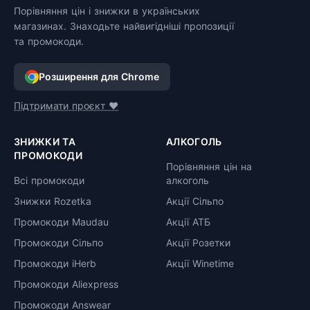
Порівняння цін і знижки в українських
магазинах. Знаходьте найвигідніші пропозиції
та промокоди.
Розширення для Chrome
Підтримати проєкт ❤️
ЗНИЖКИ ТА
АЛКОГОЛЬ
ПРОМОКОДИ
Порівняння цін на
Всі промокоди
алкоголь
Знижки Rozetka
Акції Сільпо
Промокоди Maudau
Акції АТБ
Промокоди Сільпо
Акції Розетки
Промокоди iHerb
Акції Winetime
Промокоди Aliexpress
Промокоди Answear