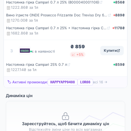
Настоянка гірка Campari 0.7 л 25% (8000040001106)
856₴
1222.86₴ за
1
л
Вино ігристе ONDE Prosecco Frizzante Doc Treviso Dry біле сухе 0.75 л 11% (8000037000310) + Настоянка гірка Campari 0.7 л 25% (8000040001106)
889₴
1270.00₴ за
1
л
Настоянка гірка Campari 0.7 л 25% + Настоянка гірка Campari 0.7 л 25% (8000040001106)
1178₴
1682.86₴ за
1
л
₴ 859
Maudau
3
Купити
є в наявності
📈 +5%
Настоянка гірка Campari 25% 0.7 л
859₴
1227.14₴ за
1
л
🏷️ Активні промокоди:
всі 16 →
HAPPYAPP0408
LOR08
Динаміка цін
Зареєструйтесь, щоб бачити динаміку цін
Відстежуйте зміни ціни по всіх магазинах