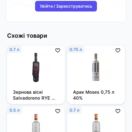
Увійти / Зареєструватись
Схожі товари
0.7 л
0.75 л
Зернова віскі 
Арак Moses 0,75 л 
Salvadoreno RYE 
40%
0,7л 50%
0.5 л
0.7 л