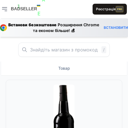
E
R
A
R
1
BADSELLER
Реєстрація
R
PRO
B
E
BADSELLER — порівняння цін і знижки
Встанови безкоштовне
Розширення Chrome
S
1
ВСТАНОВИТИ
E
та економ більше! 💰
E
R
/
Товар