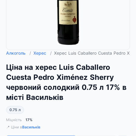
Алкоголь
/
Херес
/
Херес Luis Caballero Cuesta Pedro Xi
Ціна на херес Luis Caballero
Cuesta Pedro Ximénez Sherry
червоний солодкий 0.75 л 17% в
місті Васильків
0.75 л
Міцність
17%
📍 Ціни в
Васильків