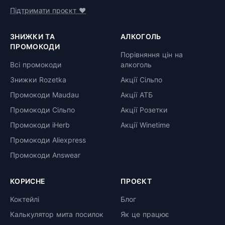
Підтримати проєкт ❤️
ЗНИЖКИ ТА
АЛКОГОЛЬ
ПРОМОКОДИ
Порівняння цін на
Всі промокоди
алкоголь
Знижки Rozetka
Акції Сільпо
Промокоди Maudau
Акції АТБ
Промокоди Сільпо
Акції Розетки
Промокоди iHerb
Акції Winetime
Промокоди Aliexpress
Промокоди Answear
КОРИСНЕ
ПРОЄКТ
Коктейлі
Блог
Калькулятор мита посилок
Як це працює