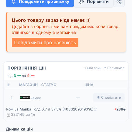
Повідомити про знижку
Порівняти
Цього товару зараз ніде немає :(
Додайте в обране, і ми вам повідомимо коли товар
з'явиться в одному з магазинів
Повідомити про наявність
ПОРІВНЯННЯ ЦІН
1 магазин
·
📍 Васильків
від
₴ —
·
до
₴ —
#
МАГАЗИН
СТАТУС
ЦІНА
Rozetka
—
1
🔔 Сповістити
немає
Ром La Mariba Голд 0.7 л 37.5% (4033209019098)
236₴
337.14₴ за
1
л
Динаміка цін