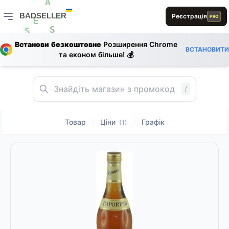
D
L
D
L
A
E
D
BADSELLER
Реєстрація
PRO
R
E
BADSELLER — порівняння цін і знижки
B
S
L
S
Встанови безкоштовне
Розширення Chrome
ВСТАНОВИТИ
L
B
та економ більше! 💰
1
A
L
A
A
S
B
L
L
D
/
A
Товар
Ціни
Графік
|
|
(1)