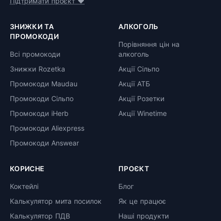
Підтримати проєкт ❤️
ЗНИЖКИ ТА
АЛКОГОЛЬ
ПРОМОКОДИ
Порівняння цін на
Всі промокоди
алкоголь
Знижки Rozetka
Акції Сільпо
Промокоди Maudau
Акції АТБ
Промокоди Сільпо
Акції Розетки
Промокоди iHerb
Акції Winetime
Промокоди Aliexpress
Промокоди Answear
КОРИСНЕ
ПРОЄКТ
Коктейлі
Блог
Калькулятор мита посилок
Як це працює
Калькулятор ПДВ
Наші продукти