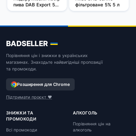
пива DAB Export 5% 
фільтроване 5% 5 л
0.5 л x 1 шт + DAB 
Wheat Beer 4.8% 0.5 
л x 1 шт + DAB 
Maibock 7% 0.5 л х 1 
шт + DAB Ultimate 
Light 4% 0.5 л х 1 шт
BADSELLER
Порівняння цін і знижки в українських
магазинах. Знаходьте найвигідніші пропозиції
та промокоди.
Розширення для Chrome
Підтримати проєкт ❤️
ЗНИЖКИ ТА
АЛКОГОЛЬ
ПРОМОКОДИ
Порівняння цін на
Всі промокоди
алкоголь