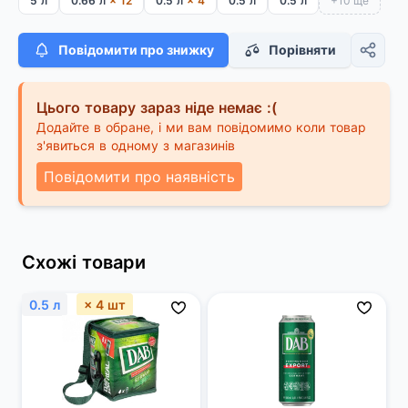
5 л
0.66 л
× 12
0.5 л
× 4
0.5 л
0.5 л
+10 ще
Повідомити про знижку
Порівняти
Цього товару зараз ніде немає :(
Додайте в обране, і ми вам повідомимо коли товар
з'явиться в одному з магазинів
Повідомити про наявність
Схожі товари
0.5 л
× 4 шт