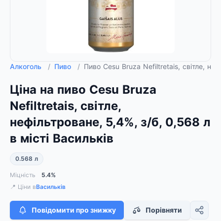
Алкоголь
/
Пиво
/
Пиво Cesu Bruza Nefiltretais, світле, не
Ціна на пиво Cesu Bruza
Nefiltretais, світле,
нефільтроване, 5,4%, з/б, 0,568 л
в місті Васильків
0.568 л
Міцність
5.4%
📍 Ціни в
Васильків
Повідомити про знижку
Порівняти