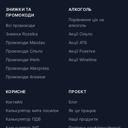
ЗНИЖКИ ТА
АЛКОГОЛЬ
ПРОМОКОДИ
Порівняння цін на
Всі промокоди
алкоголь
Знижки Rozetka
Акції Сільпо
Промокоди Maudau
Акції АТБ
Промокоди Сільпо
Акції Розетки
Промокоди iHerb
Акції Winetime
Промокоди Aliexpress
Промокоди Answear
КОРИСНЕ
ПРОЄКТ
Коктейлі
Блог
Калькулятор мита посилок
Як це працює
Калькулятор ПДВ
Наші продукти
Калькулятор ІМТ
Політика конфіденційності