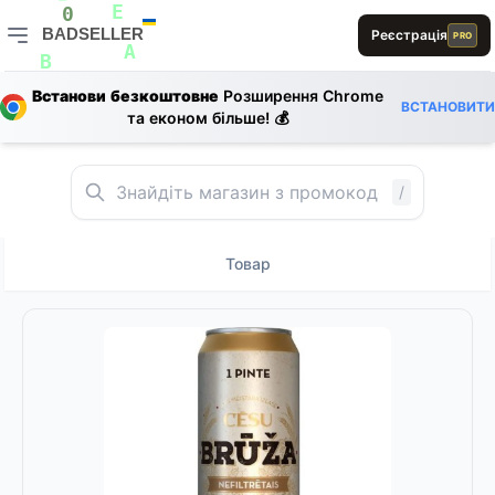
B
E
0
BADSELLER
Реєстрація
0
PRO
D
A
BADSELLER — порівняння цін і знижки
L
B
L
B
E
Встанови безкоштовне
Розширення Chrome
ВСТАНОВИТИ
R
та економ більше! 💰
S
E
E
R
/
Товар