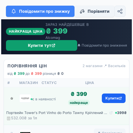
Повідомити про знижку
Порівняти
ЗАРАЗ НАЙДЕШЕВШЕ В
₴ 399
НАЙКРАЩА ЦІНА
Alcomag
Купити тут
🔔 Повідомити про зниження
ПОРІВНЯННЯ ЦІН
2 магазини
·
📍 Васильків
від
₴ 399
·
до
₴ 399
·
різниця
₴ 0
#
МАГАЗИН
СТАТУС
ЦІНА
₴ 399
⭐
Alcomag
Купити
є в наявності
найкраще
Портвейн Tower's Port Vinho do Porto Tawny Кріплений Солодкий 0.75л
399₴
532.00₴ за
1
л