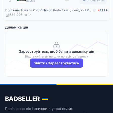
Rozetka
—
2
🔔 Сповістити
немає
Портвейн Tower's Port Vinho do Porto Tawny солодкий 0.75 л 19.5% (5601292171918)
399₴
532.00₴ за
1
л
Динаміка цін
Зареєструйтесь, щоб бачити динаміку цін
Відстежуйте зміни ціни по всіх магазинах
Увійти / Зареєструватись
BADSELLER
Порівняння цін і знижки в українських