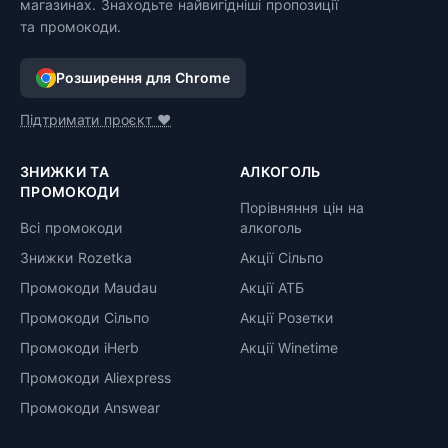
магазинах. Знаходьте найвигідніші пропозиції
та промокоди.
Розширення для Chrome
Підтримати проєкт ❤️
ЗНИЖКИ ТА
АЛКОГОЛЬ
ПРОМОКОДИ
Порівняння цін на
Всі промокоди
алкоголь
Знижки Rozetka
Акції Сільпо
Промокоди Maudau
Акції АТБ
Промокоди Сільпо
Акції Розетки
Промокоди iHerb
Акції Winetime
Промокоди Aliexpress
Промокоди Answear