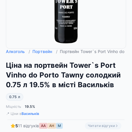
Алкоголь
/
Портвейн
/
Портвейн Tower`s Port Vinho do Po
Ціна на портвейн Tower`s Port
Vinho do Porto Tawny солодкий
0.75 л 19.5% в місті Васильків
0.75 л
Міцність
19.5%
📍 Ціни в
Васильків
5
11 відгуків
АА
АН
М
Читати відгуки