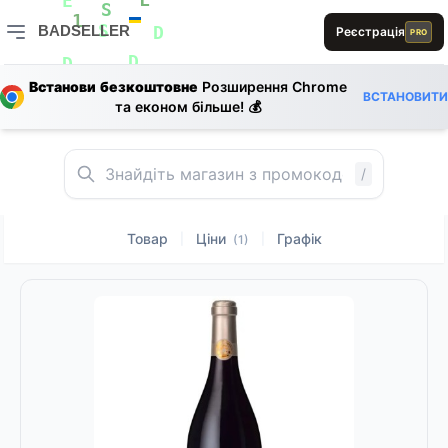
L
E
S
BADSELLER
Реєстрація
1
PRO
1
S
D
BADSELLER — порівняння цін і знижки
E
L
E
D
D
L
L
Встанови безкоштовне
Розширення Chrome
S
ВСТАНОВИТИ
та економ більше! 💰
0
/
Товар
Ціни
Графік
|
|
(1)