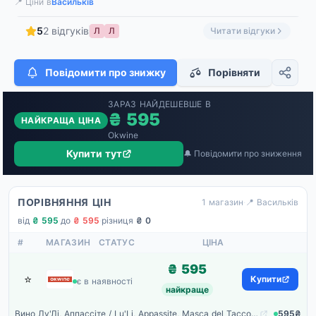
📍 Ціни в
Васильків
5
2 відгуків
Л
Л
Читати відгуки
Повідомити про знижку
Порівняти
ЗАРАЗ НАЙДЕШЕВШЕ В
₴ 595
НАЙКРАЩА ЦІНА
Okwine
Купити тут
🔔 Повідомити про зниження
ПОРІВНЯННЯ ЦІН
1 магазин
·
📍 Васильків
від
₴ 595
·
до
₴ 595
·
різниця
₴ 0
#
МАГАЗИН
СТАТУС
ЦІНА
₴ 595
⭐
Okwine
Купити
є в наявності
найкраще
Вино Лу'Лі, Аппассіте / Lu'Li, Appassite, Masca del Tacco, червоне напівсухе 0.75л
595₴