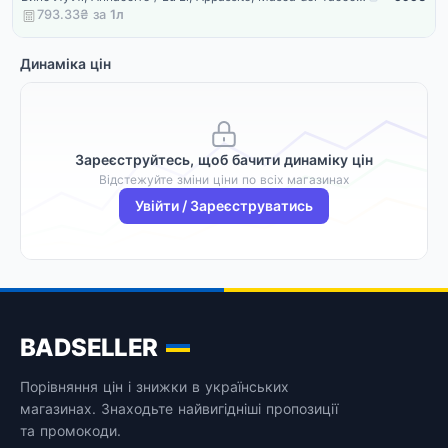
793.33₴ за
1
л
Динаміка цін
Зареєструйтесь, щоб бачити динаміку цін
Відстежуйте зміни ціни по всіх магазинах
Увійти / Зареєструватись
BADSELLER
Порівняння цін і знижки в українських
магазинах. Знаходьте найвигідніші пропозиції
та промокоди.