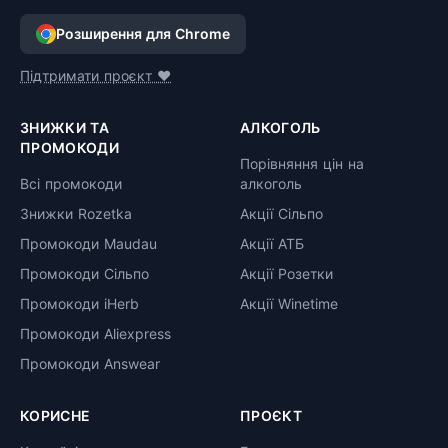
Розширення для Chrome
Підтримати проєкт ❤️
ЗНИЖКИ ТА
АЛКОГОЛЬ
ПРОМОКОДИ
Порівняння цін на
Всі промокоди
алкоголь
Знижки Rozetka
Акції Сільпо
Промокоди Maudau
Акції АТБ
Промокоди Сільпо
Акції Розетки
Промокоди iHerb
Акції Winetime
Промокоди Aliexpress
Промокоди Answear
КОРИСНЕ
ПРОЄКТ