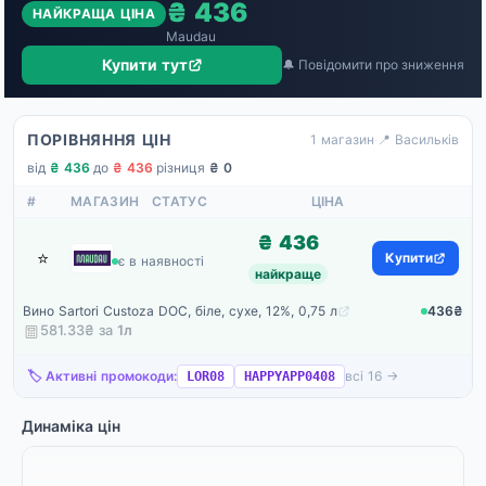
₴ 436
НАЙКРАЩА ЦІНА
Maudau
Купити тут
🔔 Повідомити про зниження
ПОРІВНЯННЯ ЦІН
1 магазин
·
📍 Васильків
від
₴ 436
·
до
₴ 436
·
різниця
₴ 0
#
МАГАЗИН
СТАТУС
ЦІНА
₴ 436
⭐
Maudau
Купити
є в наявності
найкраще
Вино Sartori Custoza DOC, біле, сухе, 12%, 0,75 л
436₴
581.33₴ за
1
л
🏷️ Активні промокоди:
всі 16 →
LOR08
HAPPYAPP0408
Динаміка цін