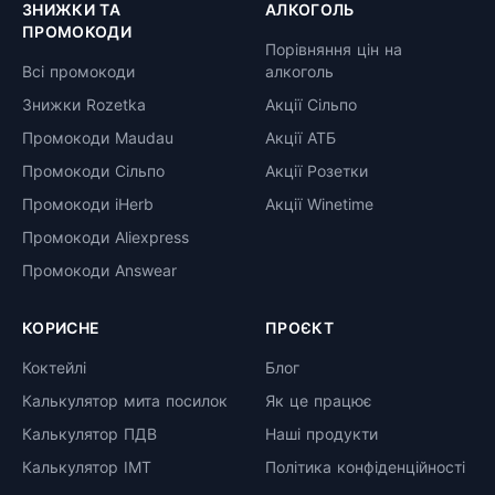
ЗНИЖКИ ТА
АЛКОГОЛЬ
ПРОМОКОДИ
Порівняння цін на
Всі промокоди
алкоголь
Знижки Rozetka
Акції Сільпо
Промокоди Maudau
Акції АТБ
Промокоди Сільпо
Акції Розетки
Промокоди iHerb
Акції Winetime
Промокоди Aliexpress
Промокоди Answear
КОРИСНЕ
ПРОЄКТ
Коктейлі
Блог
Калькулятор мита посилок
Як це працює
Калькулятор ПДВ
Наші продукти
Калькулятор ІМТ
Політика конфіденційності