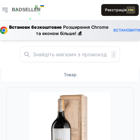
R
BADSELLER
Реєстрація
PRO
L
L
BADSELLER — порівняння цін і знижки
1
E
A
1
Встанови безкоштовне
Розширення Chrome
0
L
L
ВСТАНОВИТИ
L
R
1
S
та економ більше! 💰
/
Товар