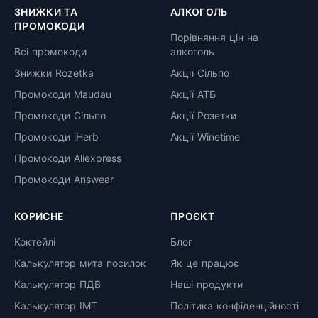
ЗНИЖКИ ТА
АЛКОГОЛЬ
ПРОМОКОДИ
Порівняння цін на
Всі промокоди
алкоголь
Знижки Rozetka
Акції Сільпо
Промокоди Maudau
Акції АТБ
Промокоди Сільпо
Акції Розетки
Промокоди iHerb
Акції Winetime
Промокоди Aliexpress
Промокоди Answear
КОРИСНЕ
ПРОЄКТ
Коктейлі
Блог
Калькулятор мита посилок
Як це працює
Калькулятор ПДВ
Наші продукти
Калькулятор ІМТ
Політика конфіденційності