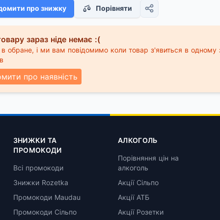
домити про знижку
Порівняти
овару зараз ніде немає :(
в обране, і ми вам повідомимо коли товар з'явиться в одному 
в
омити про наявність
ЗНИЖКИ ТА
АЛКОГОЛЬ
ПРОМОКОДИ
Порівняння цін на
Всі промокоди
алкоголь
Знижки Rozetka
Акції Сільпо
Промокоди Maudau
Акції АТБ
Промокоди Сільпо
Акції Розетки