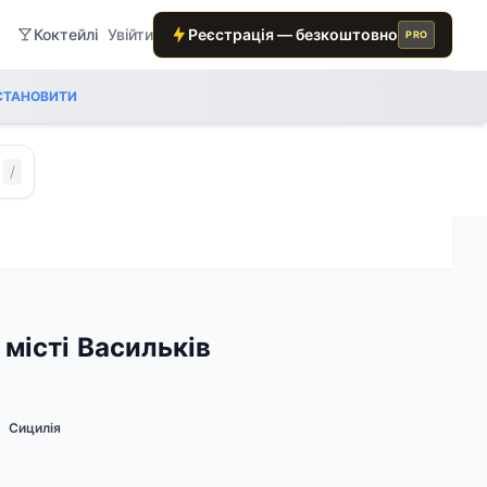
Коктейлі
Увійти
Реєстрація — безкоштовно
PRO
СТАНОВИТИ
/
в місті Васильків
Сицилія