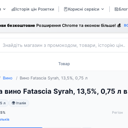
и
Історія цін Розетки
Корисні сервіси
Блог
ови безкоштовне
Розширення Chrome та економ більше! 💰
В
Товар
/
Вино
/
Вино Fatascia Syrah, 13,5%, 0,75 л
а вино Fatascia Syrah, 13,5%, 0,75 л 
75 л
🌍 Італія
.5%
Регіон
льків