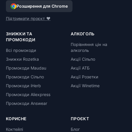
Розширення для Chrome
Підтримати проєкт ❤️
ЗНИЖКИ ТА
АЛКОГОЛЬ
ПРОМОКОДИ
Порівняння цін на
Всі промокоди
алкоголь
Знижки Rozetka
Акції Сільпо
Промокоди Maudau
Акції АТБ
Промокоди Сільпо
Акції Розетки
Промокоди iHerb
Акції Winetime
Промокоди Aliexpress
Промокоди Answear
КОРИСНЕ
ПРОЄКТ
Коктейлі
Блог