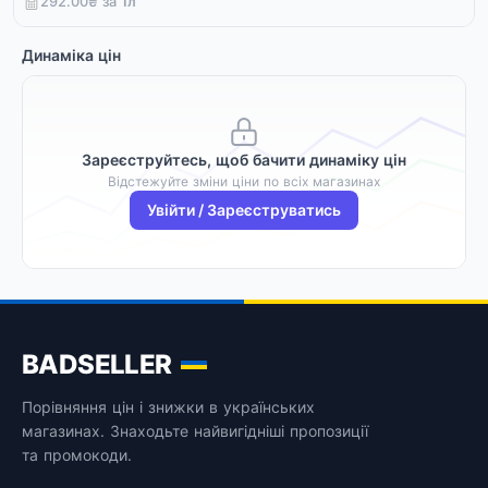
292.00₴ за
1
л
Динаміка цін
Зареєструйтесь, щоб бачити динаміку цін
Відстежуйте зміни ціни по всіх магазинах
Увійти / Зареєструватись
BADSELLER
Порівняння цін і знижки в українських
магазинах. Знаходьте найвигідніші пропозиції
та промокоди.