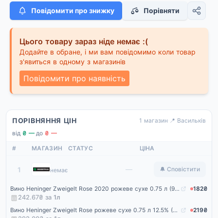
Повідомити про знижку
Порівняти
Цього товару зараз ніде немає :(
Додайте в обране, і ми вам повідомимо коли товар
з'явиться в одному з магазинів
Повідомити про наявність
ПОРІВНЯННЯ ЦІН
1 магазин
·
📍 Васильків
від
₴ —
·
до
₴ —
#
МАГАЗИН
СТАТУС
ЦІНА
Rozetka
—
1
🔔 Сповістити
немає
Вино Heninger Zweigelt Rose 2020 рожеве сухе 0.75 л (9120057690779)
182₴
242.67₴ за
1
л
Вино Heninger Zweigelt Rose рожеве сухе 0.75 л 12.5% (9120057690779A)
219₴