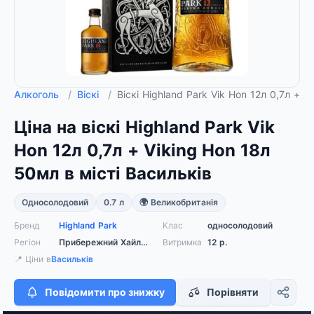
Алкоголь
/
Віскі
/
Віскі Highland Park Vik Hon 12л 0,7л + 
Ціна на віскі Highland Park Vik
Hon 12л 0,7л + Viking Hon 18л
50мл в місті Васильків
Односолодовий
0.7 л
🌍 Великобританія
Бренд
Highland Park
Клас
односолодовий
Регіон
Прибережний Хайленд
Витримка
12
р.
📍 Ціни в
Васильків
Повідомити про знижку
Порівняти