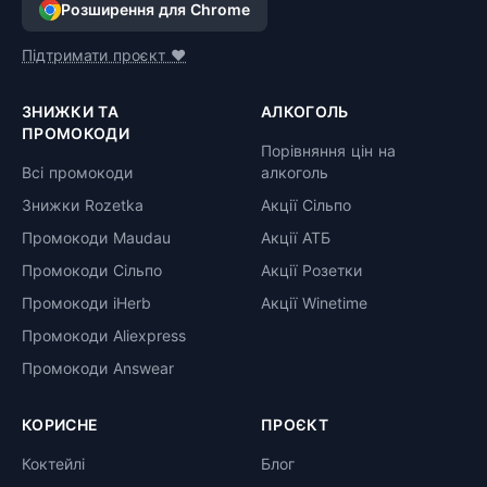
Розширення для Chrome
Підтримати проєкт ❤️
ЗНИЖКИ ТА
АЛКОГОЛЬ
ПРОМОКОДИ
Порівняння цін на
Всі промокоди
алкоголь
Знижки Rozetka
Акції Сільпо
Промокоди Maudau
Акції АТБ
Промокоди Сільпо
Акції Розетки
Промокоди iHerb
Акції Winetime
Промокоди Aliexpress
Промокоди Answear
КОРИСНЕ
ПРОЄКТ
Коктейлі
Блог