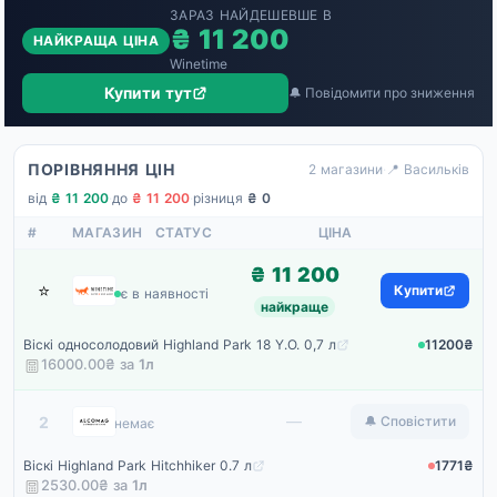
ЗАРАЗ НАЙДЕШЕВШЕ В
₴ 11 200
НАЙКРАЩА ЦІНА
Winetime
Купити тут
🔔 Повідомити про зниження
ПОРІВНЯННЯ ЦІН
2 магазини
·
📍 Васильків
від
₴ 11 200
·
до
₴ 11 200
·
різниця
₴ 0
#
МАГАЗИН
СТАТУС
ЦІНА
₴ 11 200
⭐
Winetime
Купити
є в наявності
найкраще
Віскі односолодовий Highland Park 18 Y.O. 0,7 л
11200₴
16000.00₴ за
1
л
Alcomag
—
2
🔔 Сповістити
немає
Віскі Highland Park Hitchhiker 0.7 л
1771₴
2530.00₴ за
1
л