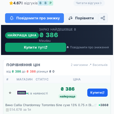
4.67
8 відгуків
В
В
Р
Читати відгуки
Повідомити про знижку
Порівняти
ЗАРАЗ НАЙДЕШЕВШЕ В
₴ 386
НАЙКРАЩА ЦІНА
Maudau
Купити тут
🔔 Повідомити про зниження
ПОРІВНЯННЯ ЦІН
2 магазини
·
📍 Васильків
від
₴ 386
·
до
₴ 386
·
різниця
₴ 0
#
МАГАЗИН
СТАТУС
ЦІНА
₴ 386
⭐
Maudau
Купити
є в наявності
найкраще
Вино Callia Chardonnay Torrontes біле сухе 13% 0.75 л (90299)
386₴
514.67₴ за
1
л