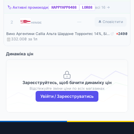
🏷️ Активні промокоди:
всі 16 →
HAPPYAPP0408
LOR08
ProVino
—
2
🔔 Сповістити
немає
Вино Аргентини Callia Альта Шардоне Торронтес 14%, Біле, Сухе, 0.75 л
249₴
332.00₴ за
1
л
Динаміка цін
Зареєструйтесь, щоб бачити динаміку цін
Відстежуйте зміни ціни по всіх магазинах
Увійти / Зареєструватись