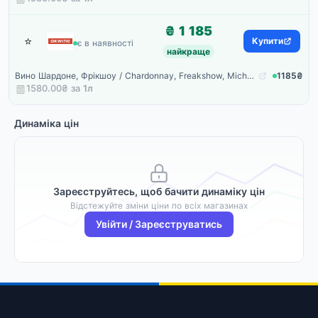
₴ 1 185
⭐
Okwine
Купити
є в наявності
найкраще
Вино Шардоне, Фрікшоу / Chardonnay, Freakshow, Michael David, біле сухе 0.75л
1185₴
1580.00₴ за
1
л
Динаміка цін
Зареєструйтесь, щоб бачити динаміку цін
Відстежуйте зміни ціни по всіх магазинах
Увійти / Зареєструватись