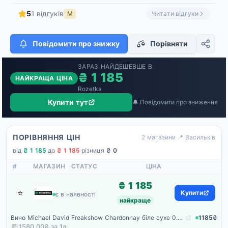
5
1 відгуків
М
Читати відгуки
Повідомити про знижку
Порівняти
ЗАРАЗ НАЙДЕШЕВШЕ В
₴ 1 185
НАЙКРАЩА ЦІНА
Rozetka
Купити тут
🔔 Повідомити про зниження
ПОРІВНЯННЯ ЦІН
2 магазини
·
📍 Васильків
від
₴ 1 185
·
до
₴ 1 185
·
різниця
₴ 0
#
МАГАЗИН
СТАТУС
ЦІНА
₴ 1 185
⭐
Rozetka
Купити
є в наявності
найкраще
Вино Michael David Freakshow Chardonnay біле сухе 0.75 л (652935100531)
1185₴
1580.00₴ за
1
л