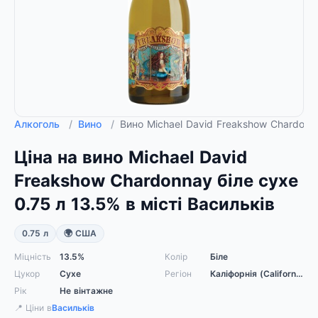
Алкоголь
/
Вино
/
Вино Michael David Freakshow Chardonn
Ціна на вино Michael David
Freakshow Chardonnay біле сухе
0.75 л 13.5% в місті Васильків
0.75 л
🌍 США
Міцність
13.5%
Колір
Біле
Цукор
Сухе
Регіон
Каліфорнія (California)
Рік
Не вінтажне
📍 Ціни в
Васильків