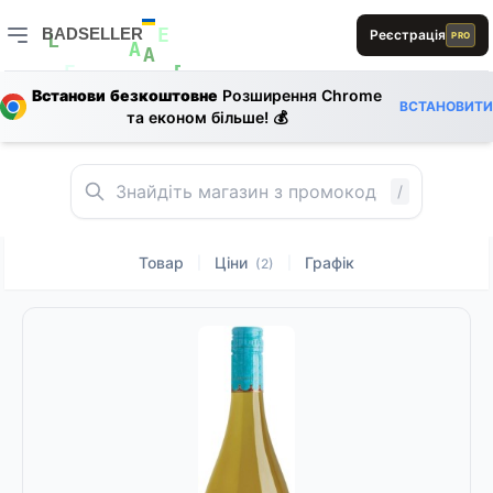
R
L
BADSELLER
Реєстрація
PRO
D
E
E
L
L
A
BADSELLER — порівняння цін і знижки
A
0
E
R
E
Встанови безкоштовне
Розширення Chrome
E
L
1
ВСТАНОВИТИ
1
S
0
та економ більше! 💰
E
B
A
B
/
Товар
Ціни
Графік
|
|
(2)