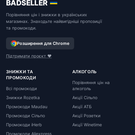
BADSELLER
Порівняння цін і знижки в українських
магазинах. Знаходьте найвигідніші пропозиції
та промокоди.
Розширення для Chrome
Підтримати проєкт ❤️
ЗНИЖКИ ТА
АЛКОГОЛЬ
ПРОМОКОДИ
Порівняння цін на
Всі промокоди
алкоголь
Знижки Rozetka
Акції Сільпо
Промокоди Maudau
Акції АТБ
Промокоди Сільпо
Акції Розетки
Промокоди iHerb
Акції Winetime
Промокоди Aliexpress