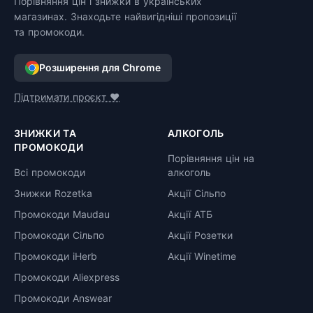
Порівняння цін і знижки в українських
магазинах. Знаходьте найвигідніші пропозиції
та промокоди.
Розширення для Chrome
Підтримати проєкт ❤️
ЗНИЖКИ ТА
АЛКОГОЛЬ
ПРОМОКОДИ
Порівняння цін на
Всі промокоди
алкоголь
Знижки Rozetka
Акції Сільпо
Промокоди Maudau
Акції АТБ
Промокоди Сільпо
Акції Розетки
Промокоди iHerb
Акції Winetime
Промокоди Aliexpress
Промокоди Answear