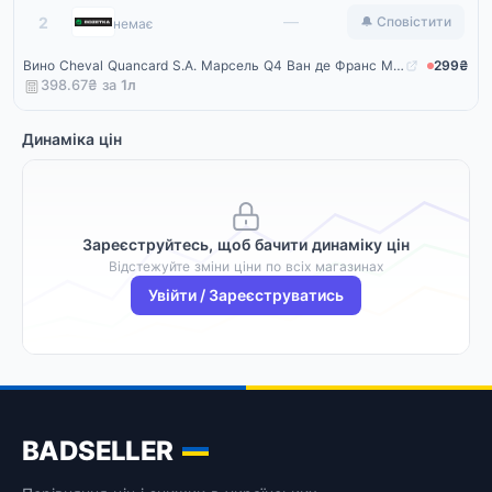
Rozetka
—
2
🔔 Сповістити
немає
Вино Cheval Quancard S.A. Марсель Q4 Ван де Франс Моейо Блан біле напівсолодке 0.75 л 11.5% (3176481031202)
299₴
398.67₴ за
1
л
Динаміка цін
Зареєструйтесь, щоб бачити динаміку цін
Відстежуйте зміни ціни по всіх магазинах
Увійти / Зареєструватись
BADSELLER