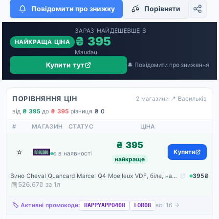
Повідомити про знижку
Порівняти
ЗАРАЗ НАЙДЕШЕВШЕ В
₴ 395
НАЙКРАЩА ЦІНА
Maudau
Купити тут
🔔 Повідомити про зниження
ПОРІВНЯННЯ ЦІН
2 магазини
·
📍 Васильків
від
₴ 395
·
до
₴ 395
·
різниця
₴ 0
#
МАГАЗИН
СТАТУС
ЦІНА
₴ 395
⭐
Maudau
Купити
є в наявності
найкраще
Вино Cheval Quancard Marcel Q4 Moelleux VDF, біле, напівсолодке, 0,75 л
395₴
526.67₴ за
1
л
🏷️ Активні промокоди:
всі 16 →
HAPPYAPP0408
LOR08