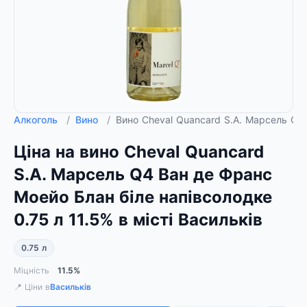
Алкоголь
/
Вино
/
Вино Cheval Quancard S.A. Марсель Q4 
Ціна на вино Cheval Quancard
S.A. Марсель Q4 Ван де Франс
Моейо Блан біле напівсолодке
0.75 л 11.5% в місті Васильків
0.75 л
Міцність
11.5%
📍 Ціни в
Васильків