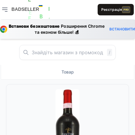
1
R
1
L
S
BADSELLER
Реєстрація
PRO
E
E
BADSELLER — порівняння цін і знижки
B
A
E
0
E
D
S
Встанови безкоштовне
Розширення Chrome
A
ВСТАНОВИТИ
B
та економ більше! 💰
/
Товар