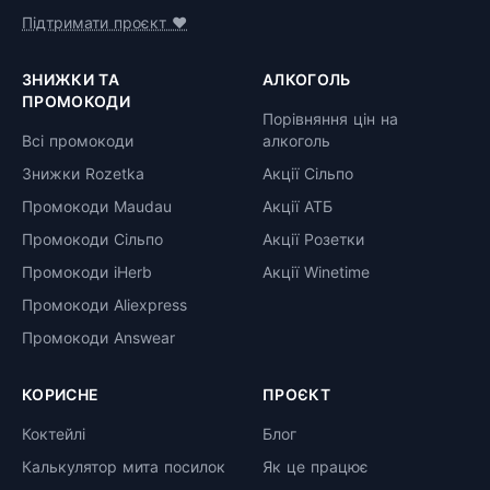
Підтримати проєкт ❤️
ЗНИЖКИ ТА
АЛКОГОЛЬ
ПРОМОКОДИ
Порівняння цін на
Всі промокоди
алкоголь
Знижки Rozetka
Акції Сільпо
Промокоди Maudau
Акції АТБ
Промокоди Сільпо
Акції Розетки
Промокоди iHerb
Акції Winetime
Промокоди Aliexpress
Промокоди Answear
КОРИСНЕ
ПРОЄКТ
Коктейлі
Блог
Калькулятор мита посилок
Як це працює