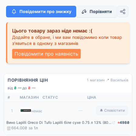
Повідомити про знижку
Порівняти
Цього товару зараз ніде немає :(
Додайте в обране, і ми вам повідомимо коли товар
з'явиться в одному з магазинів
Повідомити про наявність
ПОРІВНЯННЯ ЦІН
1 магазин
·
📍 Васильків
від
₴ —
·
до
₴ —
#
МАГАЗИН
СТАТУС
ЦІНА
Rozetka
—
1
🔔 Сповістити
немає
Вино Lapilli Greco Di Tufo Lapilli біле сухе 0.75 л 13% (8008863046427)
498₴
664.00₴ за
1
л