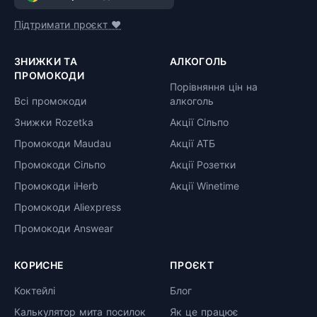
Підтримати проєкт ❤️
ЗНИЖКИ ТА
АЛКОГОЛЬ
ПРОМОКОДИ
Порівняння цін на
Всі промокоди
алкоголь
Знижки Rozetka
Акції Сільпо
Промокоди Maudau
Акції АТБ
Промокоди Сільпо
Акції Розетки
Промокоди iHerb
Акції Winetime
Промокоди Aliexpress
Промокоди Answear
КОРИСНЕ
ПРОЄКТ
Коктейлі
Блог
Калькулятор мита посилок
Як це працює