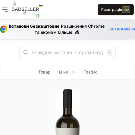
1
L
S
L
A
A
BADSELLER
L
E
Реєстрація
A
PRO
B
BADSELLER — порівняння цін і знижки
R
L
E
S
L
Встанови безкоштовне
Розширення Chrome
B
ВСТАНОВИТИ
R
та економ більше! 💰
E
0
/
Товар
Ціни
Графік
|
|
(1)