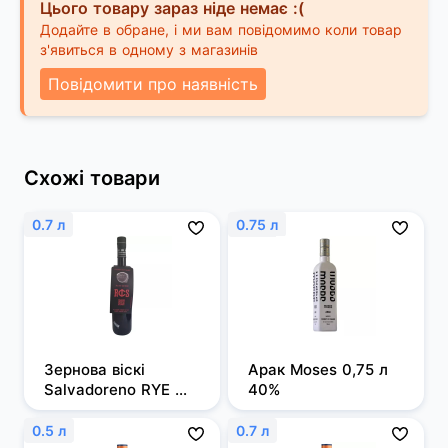
Цього товару зараз ніде немає :(
Додайте в обране, і ми вам повідомимо коли товар
з'явиться в одному з магазинів
Повідомити про наявність
Схожі товари
0.7 л
0.75 л
Зернова віскі 
Арак Moses 0,75 л 
Salvadoreno RYE 
40%
0,7л 50%
0.5 л
0.7 л