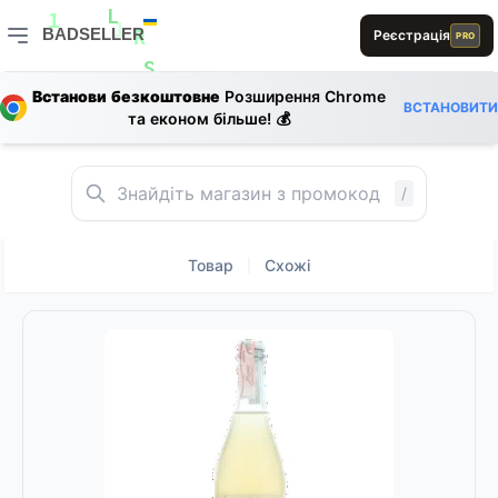
R
D
L
D
L
BADSELLER
Реєстрація
PRO
L
1
1
R
BADSELLER — порівняння цін і знижки
S
Встанови безкоштовне
Розширення Chrome
E
ВСТАНОВИТИ
E
0
та економ більше! 💰
L
L
1
R
/
Товар
Схожі
|