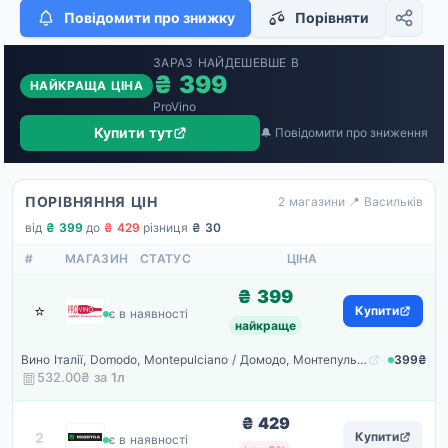
Повідомити про знижку
Порівняти
ЗАРАЗ НАЙДЕШЕВШЕ В
₴ 399
НАЙКРАЩА ЦІНА
ProVino
Купити тут
🔔 Повідомити про зниження
ПОРІВНЯННЯ ЦІН
2 магазини
·
📍 Васильків
від
₴ 399
·
до
₴ 429
·
різниця
₴ 30
#
МАГАЗИН
СТАТУС
ЦІНА
₴ 399
⭐
ProVino
Купити
є в наявності
найкраще
Вино Італії, Domodo, Montepulciano / Домодо, Монтепульчано, Червоне, Сухе, 13%, 0.75 л
399₴
532.00₴ за
1
л
₴ 429
Rozetka
2
Купити
є в наявності