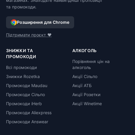
магазинах. Знаходьте найвигідніші пропозиції
та промокоди.
Розширення для Chrome
Підтримати проєкт ❤️
ЗНИЖКИ ТА
АЛКОГОЛЬ
ПРОМОКОДИ
Порівняння цін на
Всі промокоди
алкоголь
Знижки Rozetka
Акції Сільпо
Промокоди Maudau
Акції АТБ
Промокоди Сільпо
Акції Розетки
Промокоди iHerb
Акції Winetime
Промокоди Aliexpress
Промокоди Answear