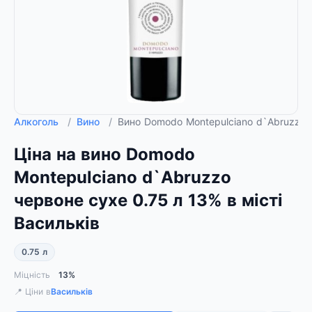
Алкоголь
/
Вино
/
Вино Domodo Montepulciano d`Abruzzo 
Ціна на вино Domodo
Montepulciano d`Abruzzo
червоне сухе 0.75 л 13% в місті
Васильків
0.75 л
Міцність
13%
📍 Ціни в
Васильків