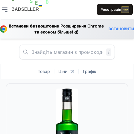
0
R
L
S
1
S
D
E
BADSELLER
Реєстрація
PRO
S
S
B
BADSELLER — порівняння цін і знижки
R
Встанови безкоштовне
Розширення Chrome
L
ВСТАНОВИТИ
1
та економ більше! 💰
S
L
/
Товар
Ціни
Графік
|
|
(2)