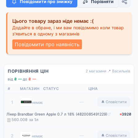
Повідомити про знижку
Порівняти
Цього товару зараз ніде немає :(
Додайте в обране, і ми вам повідомимо коли товар
з'явиться в одному з магазинів
Повідомити про наявність
ПОРІВНЯННЯ ЦІН
2 магазини
·
📍 Васильків
від
₴ —
·
до
₴ —
#
МАГАЗИН
СТАТУС
ЦІНА
Rozetka
—
1
🔔 Сповістити
немає
Лікер Brandbar Green Apple 0.7 л 18% (4820085491229)
392₴
560.00₴ за
1
л
Alcomag
—
2
🔔 Сповістити
немає