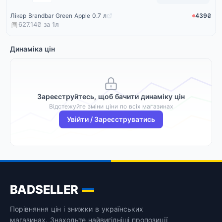
Лікер Brandbar Green Apple 0.7 л
439₴
627.14₴ за
1
л
Динаміка цін
Зареєструйтесь, щоб бачити динаміку цін
Відстежуйте зміни ціни по всіх магазинах
Увійти / Зареєструватись
BADSELLER
Порівняння цін і знижки в українських
магазинах. Знаходьте найвигідніші пропозиції