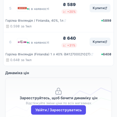
₴ 589
Okwine
5
Купити
є в наявності
📈 +20%
Горілка Фінляндія / Finlandia, 40%, 1л
589₴
0.59₴ за
1мл
₴ 640
Artdrink
6
Купити
є в наявності
📈 +31%
Горілка Фінляндія (Finlandia) 1 л 40% (6412700021027)
640₴
0.64₴ за
1мл
Динаміка цін
Зареєструйтесь, щоб бачити динаміку цін
Відстежуйте зміни ціни по всіх магазинах
Увійти / Зареєструватись