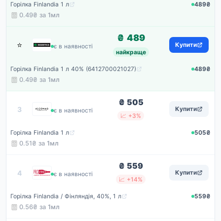
Горілка Finlandia 1 л
489₴
0.49₴ за
1мл
₴ 489
⭐
Rozetka
Купити
є в наявності
найкраще
Горілка Finlandia 1 л 40% (6412700021027)
489₴
0.49₴ за
1мл
₴ 505
Alcomag
3
Купити
є в наявності
📈 +3%
Горілка Finlandia 1 л
505₴
0.51₴ за
1мл
₴ 559
ProVino
4
Купити
є в наявності
📈 +14%
Горілка Finlandia / Фінляндія, 40%, 1 л
559₴
0.56₴ за
1мл