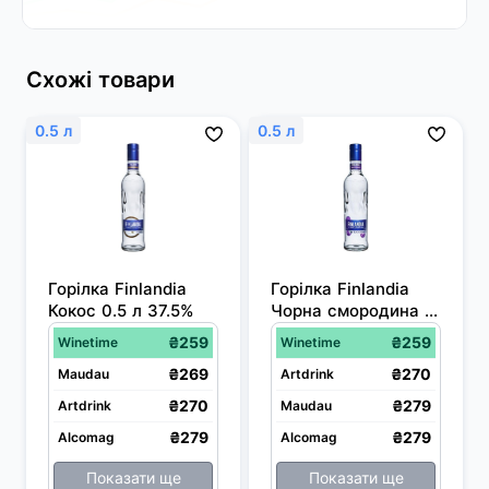
Схожі товари
0.5 л
0.5 л
Горілка Finlandia 
Горілка Finlandia 
Кокос 0.5 л 37.5%
Чорна смородина 
0.5 л 37.5%
₴259
₴259
Winetime
Winetime
₴269
₴270
Maudau
Artdrink
₴270
₴279
Artdrink
Maudau
₴279
₴279
Alcomag
Alcomag
Показати ще
Показати ще