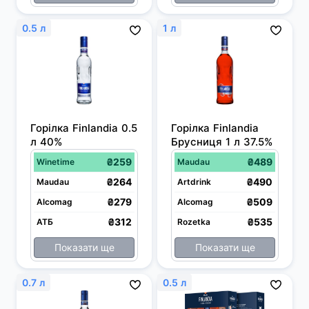
0.5 л
1 л
Горілка Finlandia 0.5 
Горілка Finlandia 
л 40%
Брусниця 1 л 37.5%
₴259
₴489
Winetime
Maudau
₴264
₴490
Maudau
Artdrink
₴279
₴509
Alcomag
Alcomag
₴312
₴535
АТБ
Rozetka
Показати ще
Показати ще
0.7 л
0.5 л