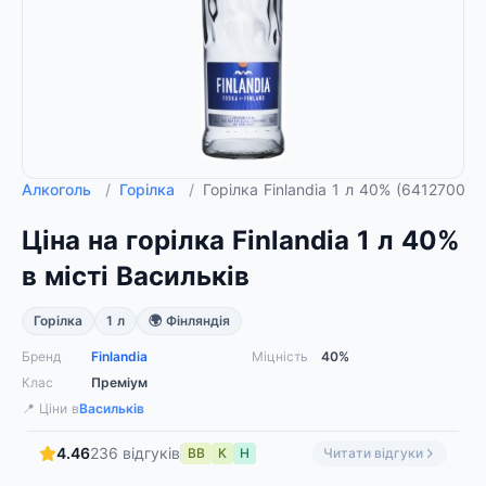
Алкоголь
/
Горілка
/
Горілка Finlandia 1 л 40% (641270002
Ціна на горілка Finlandia 1 л 40%
в місті Васильків
Горілка
1 л
🌍 Фінляндія
Бренд
Finlandia
Міцність
40%
Клас
Преміум
📍 Ціни в
Васильків
4.46
236 відгуків
ВВ
К
Н
Читати відгуки