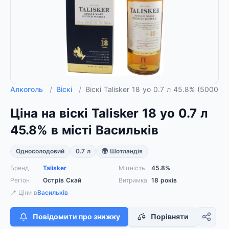
Алкоголь
/
Віскі
/
Віскі Talisker 18 yo 0.7 л 45.8% (50002
Ціна на віскі Talisker 18 yo 0.7 л
45.8% в місті Васильків
Односолодовий
0.7 л
🌍 Шотландія
Бренд
Talisker
Міцність
45.8%
Регіон
Острів Скай
Витримка
18 років
📍 Ціни в
Васильків
Повідомити про знижку
Порівняти