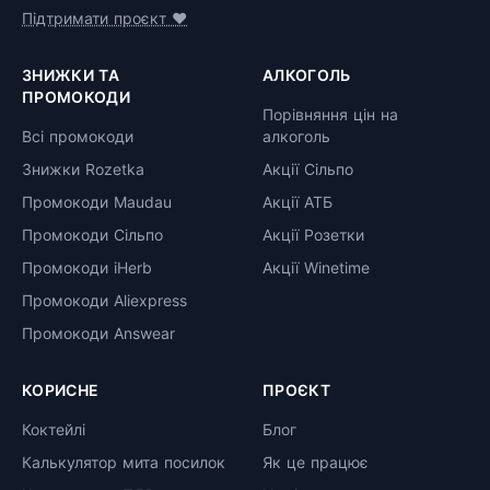
Підтримати проєкт ❤️
ЗНИЖКИ ТА
АЛКОГОЛЬ
ПРОМОКОДИ
Порівняння цін на
Всі промокоди
алкоголь
Знижки Rozetka
Акції Сільпо
Промокоди Maudau
Акції АТБ
Промокоди Сільпо
Акції Розетки
Промокоди iHerb
Акції Winetime
Промокоди Aliexpress
Промокоди Answear
КОРИСНЕ
ПРОЄКТ
Коктейлі
Блог
Калькулятор мита посилок
Як це працює