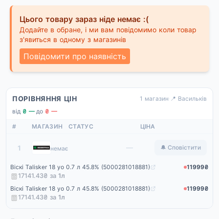
Цього товару зараз ніде немає :(
Додайте в обране, і ми вам повідомимо коли товар
з'явиться в одному з магазинів
Повідомити про наявність
ПОРІВНЯННЯ ЦІН
1 магазин
·
📍 Васильків
від
₴ —
·
до
₴ —
#
МАГАЗИН
СТАТУС
ЦІНА
Rozetka
—
1
🔔 Сповістити
немає
Віскі Talisker 18 yo 0.7 л 45.8% (5000281018881)
11999₴
17141.43₴ за
1
л
Віскі Talisker 18 yo 0.7 л 45.8% (5000281018881)
11999₴
17141.43₴ за
1
л