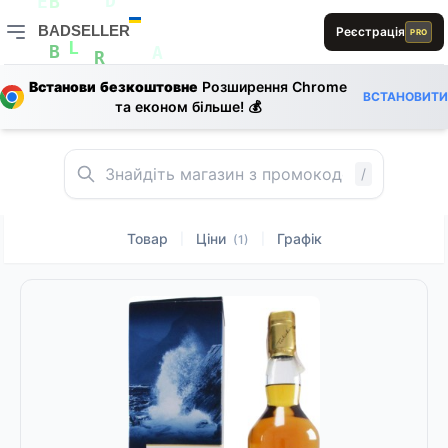
0
S
D
E
B
R
E
BADSELLER
Реєстрація
PRO
S
BADSELLER — порівняння цін і знижки
L
B
A
R
Встанови безкоштовне
Розширення Chrome
0
L
L
ВСТАНОВИТИ
та економ більше! 💰
A
L
A
E
/
Товар
Ціни
Графік
|
|
(1)