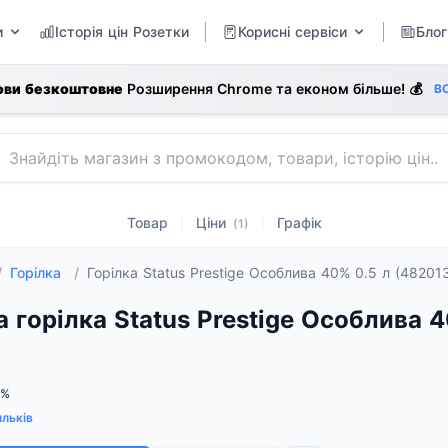
и
Історія цін Розетки
Корисні сервіси
Блог
ови безкоштовне
Розширення Chrome та економ більше! 💰
В
Товар
Ціни
Графік
|
|
(1)
/
Горілка
/
Горілка Status Prestige Особлива 40% 0.5 л (48201
а горілка Status Prestige Особлива 4
0%
льків