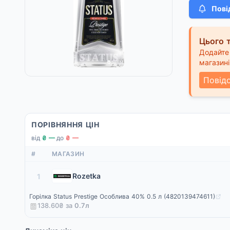
Пові
Цього т
Додайте 
магазині
Повід
ПОРІВНЯННЯ ЦІН
від
₴ —
·
до
₴ —
#
МАГАЗИН
Rozetka
1
Горілка Status Prestige Особлива 40% 0.5 л (4820139474611)
138.60₴ за
0.7
л