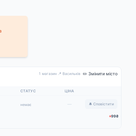
з
✏️ Змінити місто
1 магазин
·
📍 Васильків
СТАТУС
ЦІНА
—
🔔 Сповістити
немає
99₴