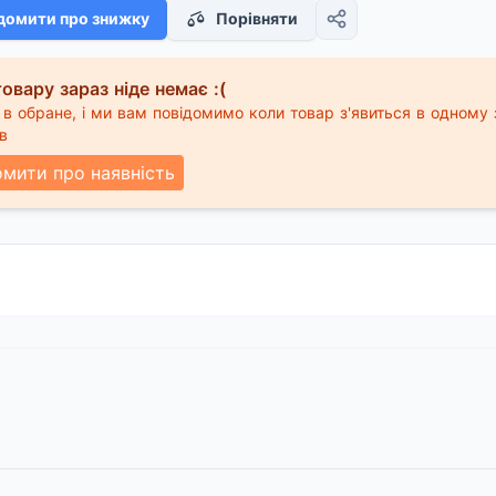
домити про знижку
Порівняти
овару зараз ніде немає :(
в обране, і ми вам повідомимо коли товар з'явиться в одному 
в
омити про наявність