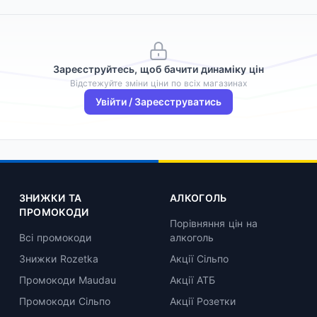
Зареєструйтесь, щоб бачити динаміку цін
Відстежуйте зміни ціни по всіх магазинах
Увійти / Зареєструватись
ЗНИЖКИ ТА
АЛКОГОЛЬ
ПРОМОКОДИ
Порівняння цін на
Всі промокоди
алкоголь
Знижки Rozetka
Акції Сільпо
Промокоди Maudau
Акції АТБ
Промокоди Сільпо
Акції Розетки