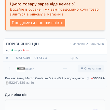
Цього товару зараз ніде немає :(
Додайте в обране, і ми вам повідомимо коли товар
з'явиться в одному з магазинів
Повідомити про наявність
ПОРІВНЯННЯ ЦІН
1 магазин
·
📍 Васильків
від
₴ —
·
до
₴ —
#
МАГАЗИН
СТАТУС
ЦІНА
Rozetka
—
1
🔔 Сповістити
немає
Коньяк Remy Martin Centaure 0.7 л 40% у подарунковій упаковці (3024480008339)
36569₴
52241.43₴ за
1
л
Динаміка цін