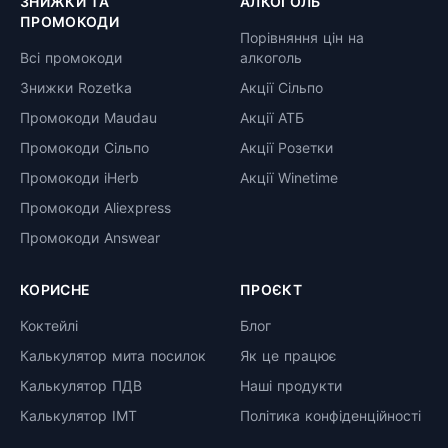
ЗНИЖКИ ТА
АЛКОГОЛЬ
ПРОМОКОДИ
Порівняння цін на
Всі промокоди
алкоголь
Знижки Rozetka
Акції Сільпо
Промокоди Maudau
Акції АТБ
Промокоди Сільпо
Акції Розетки
Промокоди iHerb
Акції Winetime
Промокоди Aliexpress
Промокоди Answear
КОРИСНЕ
ПРОЄКТ
Коктейлі
Блог
Калькулятор мита посилок
Як це працює
Калькулятор ПДВ
Наші продукти
Калькулятор ІМТ
Політика конфіденційності