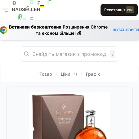
1
D
B
D
E
B
BADSELLER
Реєстрація
PRO
S
1
S
BADSELLER — порівняння цін і знижки
L
0
B
E
L
R
E
R
Встанови безкоштовне
Розширення Chrome
R
ВСТАНОВИТИ
0
E
та економ більше! 💰
B
A
S
/
Товар
Ціни
Графік
|
|
(1)