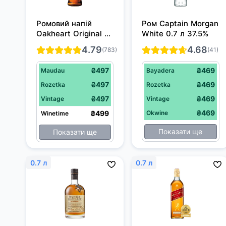
Ромовий напій 
Ром Captain Morgan 
Oakheart Original 12 
White 0.7 л 37.5%
місяців витримки 1 
4.79
4.68
(783)
(41)
л 35%
₴497
₴469
Maudau
Bayadera
₴497
₴469
Rozetka
Rozetka
₴497
₴469
Vintage
Vintage
₴469
₴499
Okwine
Winetime
Показати ще
Показати ще
0.7 л
0.7 л