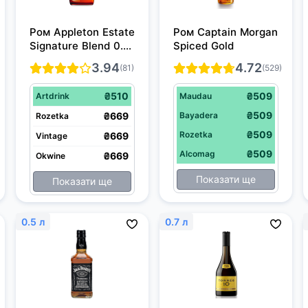
Ром Appleton Estate 
Ром Captain Morgan 
Signature Blend 0.7 
Spiced Gold
л 40%
3.94
4.72
(81)
(529)
₴510
₴509
Artdrink
Maudau
₴509
₴669
Bayadera
Rozetka
₴509
Rozetka
₴669
Vintage
₴509
Alcomag
₴669
Okwine
Показати ще
Показати ще
0.5 л
0.7 л