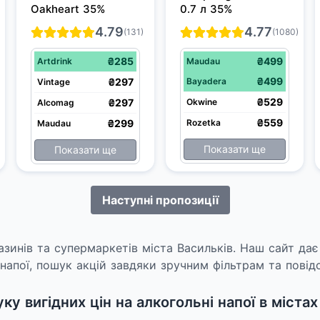
Oakheart 35%
0.7 л 35%
4.79
4.77
(131)
(1080)
₴285
₴499
Artdrink
Maudau
₴499
₴297
Bayadera
Vintage
₴529
₴297
Okwine
Alcomag
₴559
₴299
Rozetka
Maudau
Показати ще
Показати ще
Наступні пропозиції
азинів та супермаркетів міста Васильків. Наш сайт д
напої, пошук акцій завдяки зручним фільтрам та повідо
у вигідних цін на алкогольні напої в містах