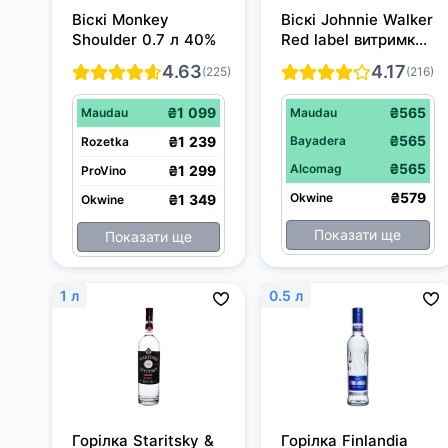
Віскі Monkey 
Віскі Johnnie Walker 
Shoulder 0.7 л 40%
Red label витримка 
4 роки 0.7 л 40%
4.63
4.17
(225)
(216)
₴1 099
₴565
Maudau
Maudau
₴565
₴1 239
Bayadera
Rozetka
₴565
Alcomag
₴1 299
ProVino
₴579
Okwine
₴1 349
Okwine
Показати ще
Показати ще
1 л
0.5 л
Горілка Staritsky & 
Горілка Finlandia 