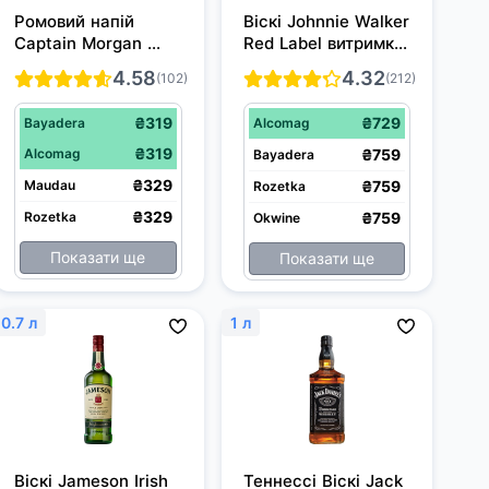
Ромовий напій 
Віскі Johnnie Walker 
Captain Morgan 
Red Label витримка 
Spiced Gold 0.5 л 
4 роки 1 л 40%
4.58
4.32
(102)
(212)
35%
₴319
₴729
Bayadera
Alcomag
₴319
Alcomag
₴759
Bayadera
₴329
Maudau
₴759
Rozetka
₴329
Rozetka
₴759
Okwine
Показати ще
Показати ще
0.7 л
1 л
Віскі Jameson Irish 
Теннессі Віскі Jack 