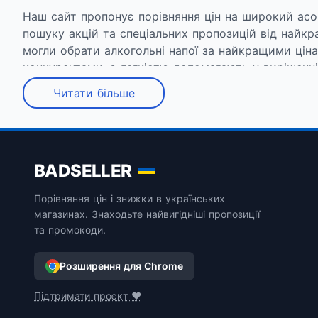
Наш сайт пропонує порівняння цін на широкий асор
пошуку акцій та спеціальних пропозицій від найк
могли обрати алкогольні напої за найкращими ціна
конкурентами, з легкістю допомагають у вирішенні 
Читати більше
Вибір алкогольних напоїв у місті Васильків
Наш каталог - ретельно відібрана колекція алкогол
кращих крафтових пивних напоїв, ми прагнемо задо
BADSELLER
Акції та спеціальні пропозиції
Порівняння цін і знижки в українських
магазинах. Знаходьте найвигідніші пропозиції
Ми регулярно оновлюємо інформацію про акції та 
та промокоди.
нашому сайту, ви завжди зможете знайти актуальні 
серед інтернет-магазинів, таких як Маудау, Розетк
Розширення для Chrome
Легкий пошук та інтуїтивний інтерфейс
Підтримати проєкт ❤️