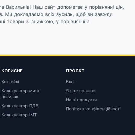
а Васильків! Наш сайт допомагає у порівнянні цін,
в. Ми докладаємо всіх зусиль, щоб ви завжди
і товари зі знижкою, у порівнянні з
упних у місті Васильків. Від вишуканих вин до
 з легкістю знайдете все, що шукаєте.
КОРИСНЕ
ПРОЄКТ
Коктейлі
Блог
Калькулятор мита
Як це працює
вам скористатися найкращими цінами. Завдяки
посилок
Наші продукти
Б, Варус, Сільпо, Фоззі, Новус та інших. А також,
Калькулятор ПДВ
Політика конфіденційності
Калькулятор ІМТ