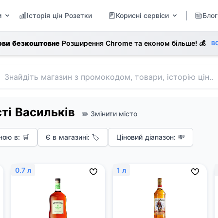
и
Історія цін Розетки
Корисні сервіси
Блог
ови безкоштовне
Розширення Chrome та економ більше! 💰
В
сті Васильків
✏️ Змінити місто
ою в: 🛒
Є в магазині: 🏷️
Ціновий діапазон: 💸
0.7 л
1 л