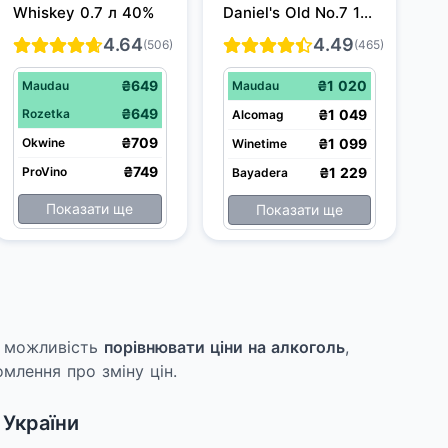
Whiskey 0.7 л 40%
Daniel's Old No.7 1 л 
40%
4.64
4.49
(506)
(465)
₴649
₴1 020
Maudau
Maudau
₴649
Rozetka
₴1 049
Alcomag
₴709
Okwine
₴1 099
Winetime
₴749
ProVino
₴1 229
Bayadera
Показати ще
Показати ще
ає можливість
порівнювати ціни на алкоголь
,
млення про зміну цін.
 України