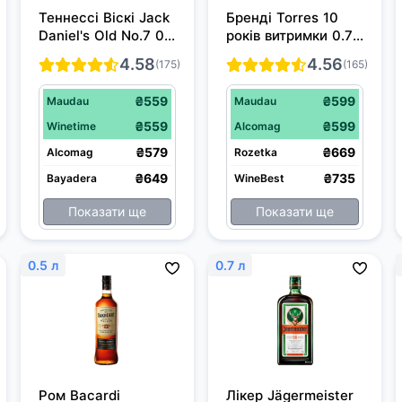
Теннессі Віскі Jack 
Бренді Torres 10 
Daniel's Old No.7 0.5 
років витримки 0.7 
л 40%
л 38%
4.58
4.56
(175)
(165)
₴559
₴599
Maudau
Maudau
₴559
₴599
Winetime
Alcomag
₴579
₴669
Alcomag
Rozetka
₴649
₴735
Bayadera
WineBest
Показати ще
Показати ще
0.5 л
0.7 л
Ром Bacardi 
Лікер Jägermeister 