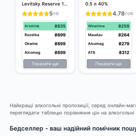
Levitsky Reserve 1 л 
0.5 л 40%
40%
5
4.78
(16)
(129)
₴835
₴259
Artdrink
Winetime
₴899
₴264
Rozetka
Maudau
₴899
₴279
Okwine
Alcomag
₴899
₴312
Alcomag
АТБ
Показати ще
Показати ще
Найкращі алкогольні пропозиції, серед онлайн-маг
переглядати таблицю порівняння цін на алкогольні 
Бедселлер - ваш надійний помічник пошук