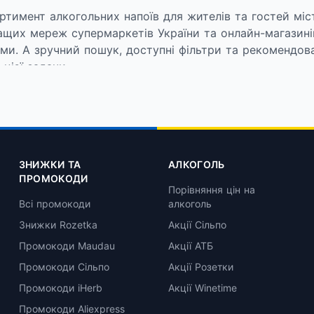
тимент алкогольних напоїв для жителів та гостей міст
ращих мереж супермаркетів України та онлайн-магазині
ми. А зручний пошук, доступні фільтри та рекомендован
цієї задачи.
ьних напоїв від світових та місцевих виробників, дост
вольнити найрізноманітніші смаки. На badseller.net ви
ЗНИЖКИ ТА
АЛКОГОЛЬ
ПРОМОКОДИ
Порівняння цін на
Всі промокоди
алкоголь
спеціальні пропозиції в місті Васильків, дозволяючи 
Знижки Rozetka
Акції Сільпо
пропозиції від відомих мереж супермаркетів, як-от АТ
Промокоди Maudau
Акції АТБ
а, Вайнтайм, Алкомаг, та багато інших.
Промокоди Сільпо
Акції Розетки
Промокоди iHerb
Акції Winetime
Промокоди Aliexpress