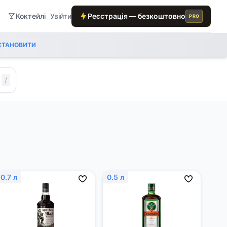
Коктейлі
Увійти
Реєстрація — безкоштовно
PRO
СТАНОВИТИ
/
0.7 л
0.5 л