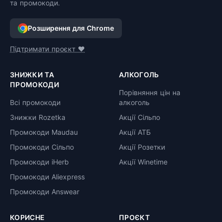
та промокоди.
Розширення для Chrome
Підтримати проєкт ❤️
ЗНИЖКИ ТА
АЛКОГОЛЬ
ПРОМОКОДИ
Порівняння цін на
Всі промокоди
алкоголь
Знижки Rozetka
Акції Сільпо
Промокоди Maudau
Акції АТБ
Промокоди Сільпо
Акції Розетки
Промокоди iHerb
Акції Winetime
Промокоди Aliexpress
Промокоди Answear
КОРИСНЕ
ПРОЄКТ