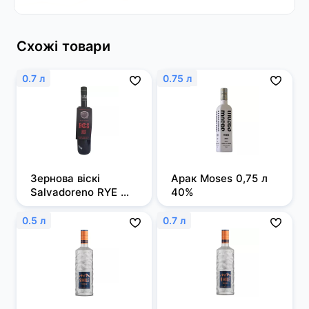
Схожі товари
0.7 л
0.75 л
Зернова віскі 
Арак Moses 0,75 л 
Salvadoreno RYE 
40%
0,7л 50%
0.5 л
0.7 л