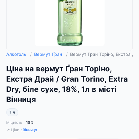
Алкоголь
/
Вермут Ґран
/
Вермут Ґран Торіно, Екстра Драй
Ціна на вермут Ґран Торіно,
Екстра Драй / Gran Torino, Extra
Dry, біле сухе, 18%, 1л в місті
Вінниця
1 л
Міцність
18%
📍 Ціни в
Вінниця