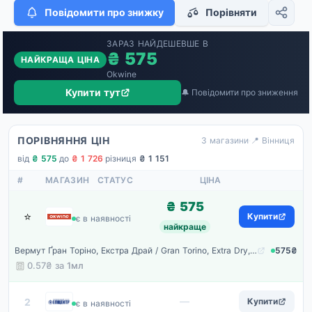
Повідомити про знижку
Порівняти
ЗАРАЗ НАЙДЕШЕВШЕ В
₴ 575
НАЙКРАЩА ЦІНА
Okwine
Купити тут
🔔 Повідомити про зниження
ПОРІВНЯННЯ ЦІН
3 магазини
·
📍 Вінниця
від
₴ 575
·
до
₴ 1 726
·
різниця
₴ 1 151
#
МАГАЗИН
СТАТУС
ЦІНА
₴ 575
⭐
Okwine
Купити
є в наявності
найкраще
Вермут Ґран Торіно, Екстра Драй / Gran Torino, Extra Dry, біле сухе, 18%, 1л
575₴
0.57₴ за
1мл
Епіцентр
—
2
Купити
є в наявності