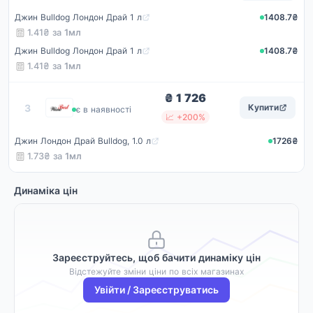
Джин Bulldog Лондон Драй 1 л
1408.7₴
1.41₴ за
1мл
Джин Bulldog Лондон Драй 1 л
1408.7₴
1.41₴ за
1мл
₴ 1 726
WineBest
3
Купити
є в наявності
📈 +200%
Джин Лондон Драй Bulldog, 1.0 л
1726₴
1.73₴ за
1мл
Динаміка цін
Зареєструйтесь, щоб бачити динаміку цін
Відстежуйте зміни ціни по всіх магазинах
Увійти / Зареєструватись