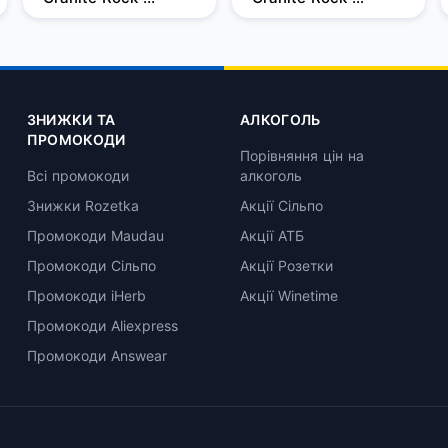
Filtered 0,5л, 37,5%
Filtered 0,7 л, 37,5%
ЗНИЖКИ ТА
АЛКОГОЛЬ
ПРОМОКОДИ
Порівняння цін на
Всі промокоди
алкоголь
Знижки Rozetka
Акції Сільпо
Промокоди Maudau
Акції АТБ
Промокоди Сільпо
Акції Розетки
Промокоди iHerb
Акції Winetime
Промокоди Aliexpress
Промокоди Answear