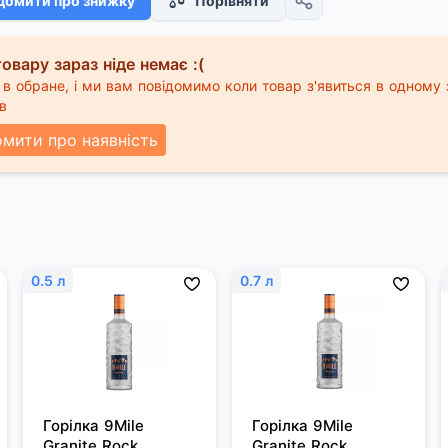
домити про знижку
Порівняти
овару зараз ніде немає :(
в обране, і ми вам повідомимо коли товар з'явиться в одному 
в
омити про наявність
0.5 л
0.7 л
Горілка 9Mile 
Горілка 9Mile 
Granite Rock 
Granite Rock 