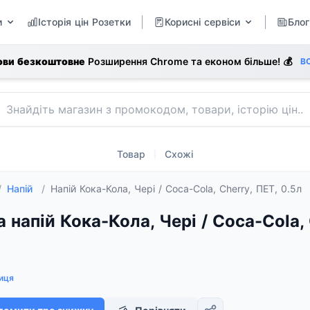
и
Історія цін Розетки
Корисні сервіси
Блог
ови безкоштовне
Розширення Chrome та економ більше! 💰
В
Товар
Схожі
|
/
Напій
/
Напій Кока-Кола, Чері / Coca-Cola, Cherry, ПЕТ, 0.5л
а напій Кока-Кола, Чері / Coca-Cola, 
иця