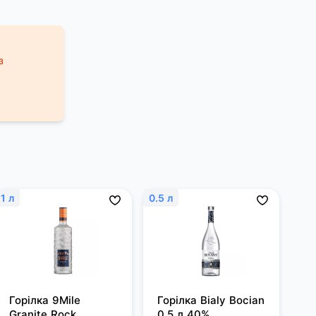
з
1 л
0.5 л
Горілка 9Mile 
Горілка Bialy Bocian 
Granite Rock 
0,5 л 40%