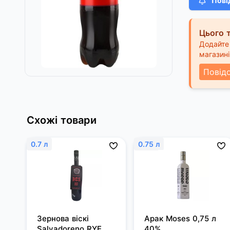
Пові
Цього т
Додайте 
магазині
Повід
Схожі товари
0.7 л
0.75 л
Зернова віскі 
Арак Moses 0,75 л 
Salvadoreno RYE 
40%