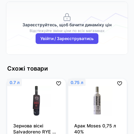
Зареєструйтесь, щоб бачити динаміку цін
Відстежуйте зміни ціни по всіх магазинах
Увійти / Зареєструватись
Схожі товари
0.7 л
0.75 л
Зернова віскі 
Арак Moses 0,75 л 
Salvadoreno RYE 
40%