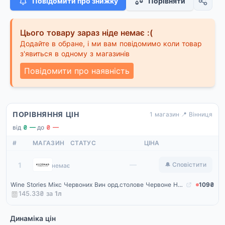
Повідомити про знижку
Порівняти
Цього товару зараз ніде немає :(
Додайте в обране, і ми вам повідомимо коли товар
з'явиться в одному з магазинів
Повідомити про наявність
ПОРІВНЯННЯ ЦІН
1 магазин
·
📍 Вінниця
від
₴ —
·
до
₴ —
#
МАГАЗИН
СТАТУС
ЦІНА
Alcomag
—
1
🔔 Сповістити
немає
Wine Stories Мікс Червоних Вин орд.столове Червоне Напівсолодке 0.75 л
109₴
145.33₴ за
1
л
Динаміка цін