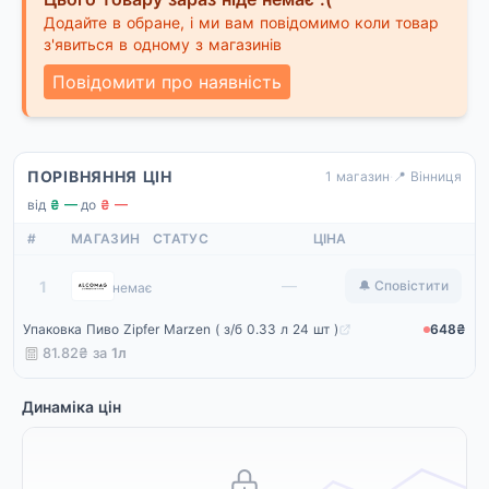
Додайте в обране, і ми вам повідомимо коли товар
з'явиться в одному з магазинів
Повідомити про наявність
ПОРІВНЯННЯ ЦІН
1 магазин
·
📍 Вінниця
від
₴ —
·
до
₴ —
#
МАГАЗИН
СТАТУС
ЦІНА
Alcomag
—
1
🔔 Сповістити
немає
Упаковка Пиво Zipfer Marzen ( з/б 0.33 л 24 шт )
648₴
81.82₴ за
1л
Динаміка цін