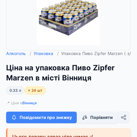
Алкоголь
/
Упаковка
/
Упаковка Пиво Zipfer Marzen ( з/б 0
Ціна на упаковка Пиво Zipfer
Marzen в місті Вінниця
0.33 л
× 24 шт
📍 Ціни в
Вінниця
Повідомити про знижку
Порівняти
Цього товару зараз ніде немає :(