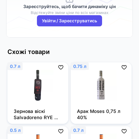
Зареєструйтесь, щоб бачити динаміку цін
Відстежуйте зміни ціни по всіх магазинах
Увійти / Зареєструватись
Схожі товари
0.7 л
0.75 л
Зернова віскі 
Арак Moses 0,75 л 
Salvadoreno RYE 
40%
0,7л 50%
0.5 л
0.7 л