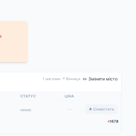
з
✏️ Змінити місто
1 магазин
·
📍 Вінниця
СТАТУС
ЦІНА
—
🔔 Сповістити
немає
167₴