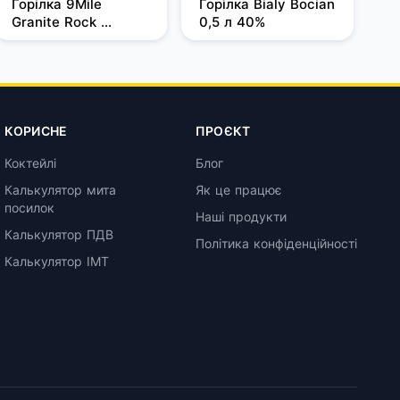
Горілка 9Mile 
Горілка Bialy Bocian 
Granite Rock 
0,5 л 40%
Filtered 1 л, 37,5%
КОРИСНЕ
ПРОЄКТ
Коктейлі
Блог
Калькулятор мита
Як це працює
посилок
Наші продукти
Калькулятор ПДВ
Політика конфіденційності
Калькулятор ІМТ