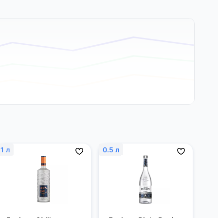
1 л
0.5 л