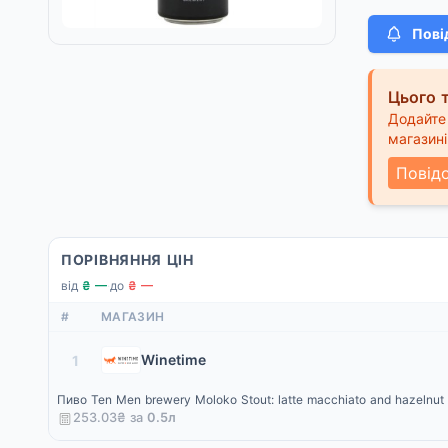
Пові
Цього т
Додайте 
магазині
Повід
ПОРІВНЯННЯ ЦІН
від
₴ —
·
до
₴ —
#
МАГАЗИН
Winetime
1
Пиво Ten Men brewery Moloko Stout: latte macchiato and hazelnut
253.03₴ за
0.5
л