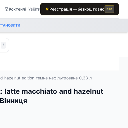
Коктейлі
Увійти
Реєстрація — безкоштовно
PRO
СТАНОВИТИ
/
nd hazelnut edition темне нефільтроване 0,33 л
 latte macchiato and hazelnut
 Вінниця