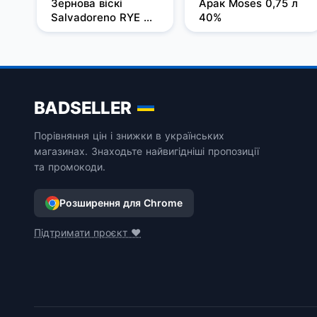
Зернова віскі 
Арак Moses 0,75 л 
Salvadoreno RYE 
40%
0,7л 50%
BADSELLER
Порівняння цін і знижки в українських
магазинах. Знаходьте найвигідніші пропозиції
та промокоди.
Розширення для Chrome
Підтримати проєкт ❤️