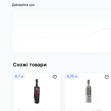
Динаміка цін
Схожі товари
0.7 л
0.75 л