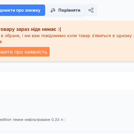
домити про знижку
Порівняти
овару зараз ніде немає :(
в обране, і ми вам повідомимо коли товар з'явиться в одному 
в
омити про наявність
 edition темне нефільтроване 0,33 л