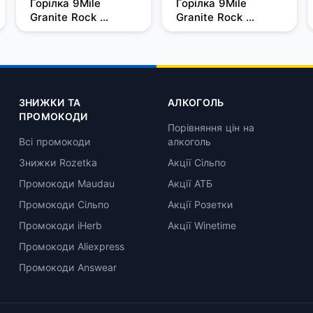
Горілка 9Mile 
Горілка 9Mile 
Granite Rock 
Granite Rock 
Filtered 0,5л, 37,5%
Filtered 0,7 л, 37,5%
ЗНИЖКИ ТА
АЛКОГОЛЬ
ПРОМОКОДИ
Порівняння цін на
Всі промокоди
алкоголь
Знижки Rozetka
Акції Сільпо
Промокоди Maudau
Акції АТБ
Промокоди Сільпо
Акції Розетки
Промокоди iHerb
Акції Winetime
Промокоди Aliexpress
Промокоди Answear