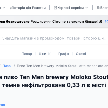
и
Історія цін Розетки
Корисні сервіси
Блог
ови безкоштовне
Розширення Chrome та економ більше! 💰
В
Товар
Ціни
Графік
Схожі
|
|
|
(1)
/
Пиво
/
Пиво Ten Men brewery Moloko Stout: latte macchiato a
а пиво Ten Men brewery Moloko Stout:
n темне нефільтроване 0,33 л в місті
иця