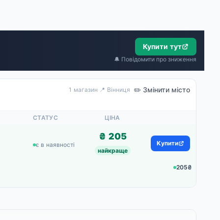
Купити тут
🔔 Повідомити про зниження
✏️ Змінити місто
1 магазин
·
📍 Вінниця
СТАТУС
ЦІНА
₴ 205
Купити
є в наявності
найкраще
205₴