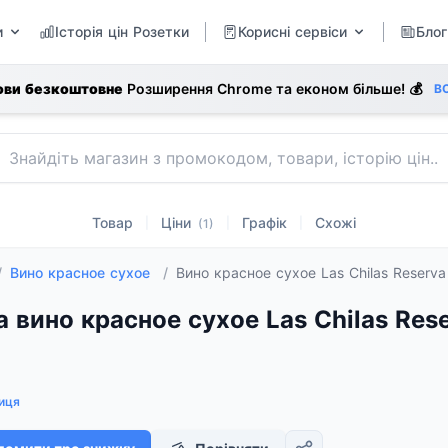
и
Історія цін Розетки
Корисні сервіси
Блог
ови безкоштовне
Розширення Chrome та економ більше! 💰
В
Товар
Ціни
Графік
Схожі
|
|
|
(1)
/
Вино красное сухое
/
Вино красное сухое Las Chilas Reserva
а вино красное сухое Las Chilas Rese
иця