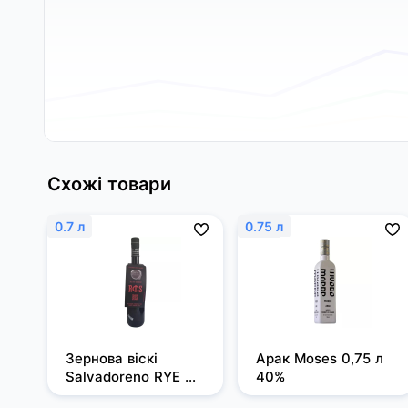
Схожі товари
0.7 л
0.75 л
Зернова віскі 
Арак Moses 0,75 л 
Salvadoreno RYE 
40%
0,7л 50%