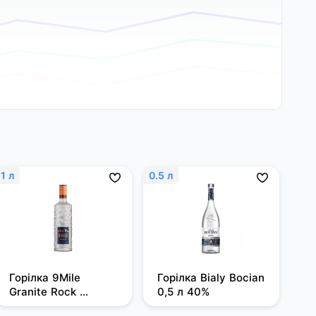
1 л
0.5 л
Горілка 9Mile 
Горілка Bialy Bocian 
Granite Rock 
0,5 л 40%
Filtered 1 л, 37,5%