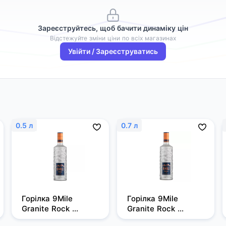
Зареєструйтесь, щоб бачити динаміку цін
Відстежуйте зміни ціни по всіх магазинах
Увійти / Зареєструватись
0.5 л
0.7 л
Горілка 9Mile 
Горілка 9Mile 
Granite Rock 
Granite Rock 
Filtered 0,5л, 37,5%
Filtered 0,7 л, 37,5%