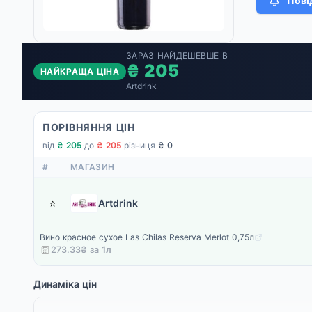
Пові
ЗАРАЗ НАЙДЕШЕВШЕ В
₴ 205
НАЙКРАЩА ЦІНА
Artdrink
ПОРІВНЯННЯ ЦІН
від
₴ 205
·
до
₴ 205
·
різниця
₴ 0
#
МАГАЗИН
⭐
Artdrink
Вино красное сухое Las Chilas Reserva Merlot 0,75л
273.33₴ за
1
л
Динаміка цін