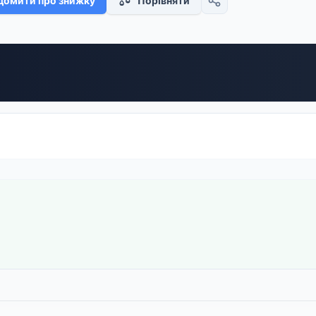
домити про знижку
Порівняти