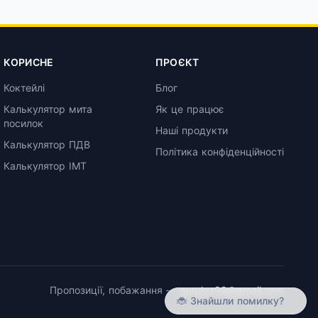
КОРИСНЕ
ПРОЄКТ
Коктейлі
Блог
Калькулятор мита
Як це працює
посилок
Наші продукти
Калькулятор ПДВ
Політика конфіденційності
Калькулятор ІМТ
Пропозиції, побажання —
guruloz99@gmail.com
🐞 Знайшли помилку?