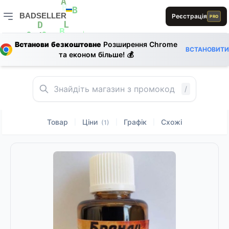
L
A
BADSELLER
Реєстрація
PRO
B
B
L
BADSELLER — порівняння цін і знижки
L
L
D
B
Встанови безкоштовне
Розширення Chrome
0
0
0
L
ВСТАНОВИТИ
та економ більше! 💰
E
D
R
D
L
B
D
/
Товар
Ціни
Графік
Схожі
|
|
|
(1)