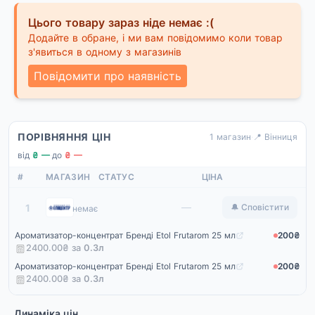
Цього товару зараз ніде немає :(
Додайте в обране, і ми вам повідомимо коли товар
з'явиться в одному з магазинів
Повідомити про наявність
ПОРІВНЯННЯ ЦІН
1 магазин
·
📍 Вінниця
від
₴ —
·
до
₴ —
#
МАГАЗИН
СТАТУС
ЦІНА
Епіцентр
—
1
🔔 Сповістити
немає
Ароматизатор-концентрат Бренді Etol Frutarom 25 мл
200₴
2400.00₴ за
0.3
л
Ароматизатор-концентрат Бренді Etol Frutarom 25 мл
200₴
2400.00₴ за
0.3
л
Динаміка цін