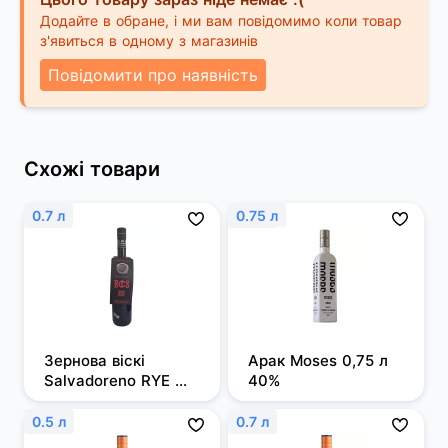
Додайте в обране, і ми вам повідомимо коли товар
з'явиться в одному з магазинів
Повідомити про наявність
Схожі товари
0.7 л
0.75 л
Зернова віскі 
Арак Moses 0,75 л 
Salvadoreno RYE 
40%
0,7л 50%
0.5 л
0.7 л