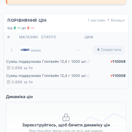
ПОРІВНЯННЯ ЦІН
1 магазин
·
📍 Вінниця
від
₴ —
·
до
₴ —
#
МАГАЗИН
СТАТУС
ЦІНА
Епіцентр
—
1
🔔 Сповістити
немає
Суміш подарункова Глінтвейн 12,4 г 1000 шт.
11000₴
0.89₴ за
1л
Суміш подарункова Глінтвейн 12,4 г 1000 шт.
11000₴
0.89₴ за
1л
Динаміка цін
Зареєструйтесь, щоб бачити динаміку цін
Відстежуйте зміни ціни по всіх магазинах