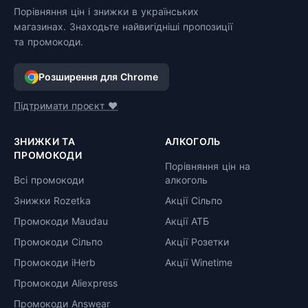
Порівняння цін і знижки в українських
магазинах. Знаходьте найвигідніші пропозиції
та промокоди.
Розширення для Chrome
Підтримати проєкт ❤️
ЗНИЖКИ ТА
АЛКОГОЛЬ
ПРОМОКОДИ
Порівняння цін на
Всі промокоди
алкоголь
Знижки Rozetka
Акції Сільпо
Промокоди Maudau
Акції АТБ
Промокоди Сільпо
Акції Розетки
Промокоди iHerb
Акції Winetime
Промокоди Aliexpress
Промокоди Answear