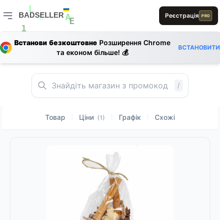
A
L
D
S
B
B
D
BADSELLER
Реєстрація
L
PRO
E
A
A
E
BADSELLER — порівняння цін і знижки
B
1
Встанови безкоштовне
Розширення Chrome
E
1
ВСТАНОВИТИ
E
та економ більше! 💰
E
R
R
L
L
D
E
B
/
Товар
Ціни
Графік
Схожі
|
|
|
(1)