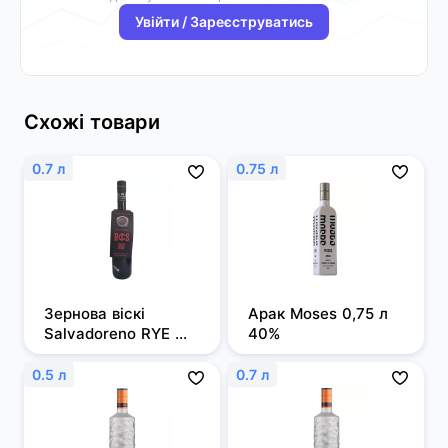
Увійти / Зареєструватись
Схожі товари
0.7 л
0.75 л
Зернова віскі 
Арак Moses 0,75 л 
Salvadoreno RYE 
40%
0,7л 50%
0.5 л
0.7 л