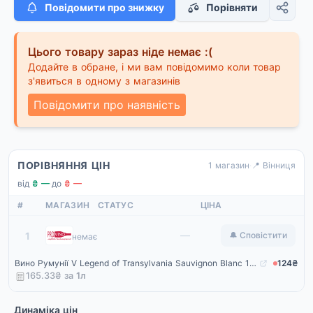
Повідомити про знижку
Порівняти
Цього товару зараз ніде немає :(
Додайте в обране, і ми вам повідомимо коли товар
з'явиться в одному з магазинів
Повідомити про наявність
ПОРІВНЯННЯ ЦІН
1 магазин
·
📍 Вінниця
від
₴ —
·
до
₴ —
#
МАГАЗИН
СТАТУС
ЦІНА
ProVino
—
1
🔔 Сповістити
немає
Вино Румунії V Legend of Transylvania Sauvignon Blanc 13%, Біле, Сухе, 0.75 л
124₴
165.33₴ за
1
л
Динаміка цін