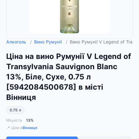
Алкоголь
/
Вино Румунії
/
Вино Румунії V Legend of Trans
Ціна на вино Румунії V Legend of
Transylvania Sauvignon Blanc
13%, Біле, Сухе, 0.75 л
[5942084500678] в місті
Вінниця
0.75 л
Міцність
13%
📍 Ціни в
Вінниця