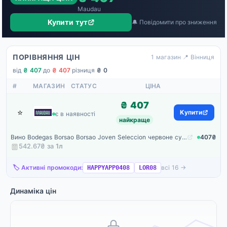
Maudau
Купити тут
🔔 Повідомити про зниження
ПОРІВНЯННЯ ЦІН
1 магазин
·
📍 Вінниця
від
₴ 407
·
до
₴ 407
·
різниця
₴ 0
#
МАГАЗИН
СТАТУС
ЦІНА
₴ 407
⭐
Maudau
Купити
є в наявності
найкраще
Вино Bodegas Borsao Borsao Joven Seleccion червоне сухе 0.75 л
407₴
542.67₴ за
1
л
🏷️ Активні промокоди:
всі 16 →
HAPPYAPP0408
LOR08
Динаміка цін