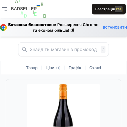
0
L
E
D
1
A
BADSELLER
Реєстрація
R
L
PRO
E
E
D
BADSELLER — порівняння цін і знижки
L
A
E
D
B
Встанови безкоштовне
Розширення Chrome
ВСТАНОВИТИ
D
D
D
та економ більше! 💰
R
E
A
/
Товар
Ціни
Графік
Схожі
|
|
|
(1)