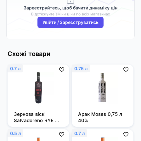
Зареєструйтесь, щоб бачити динаміку цін
Відстежуйте зміни ціни по всіх магазинах
Увійти / Зареєструватись
Схожі товари
0.7 л
0.75 л
Зернова віскі 
Арак Moses 0,75 л 
Salvadoreno RYE 
40%
0,7л 50%
0.5 л
0.7 л