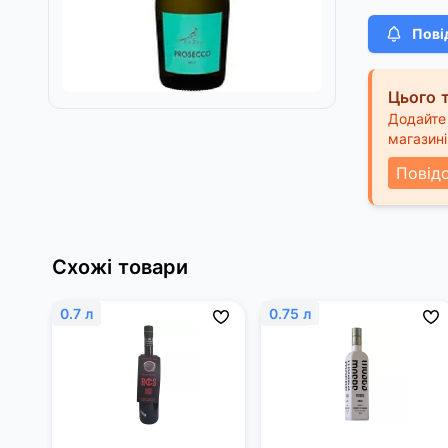
Пові
Цього т
Додайте 
магазині
Повід
Схожі товари
0.7 л
0.75 л