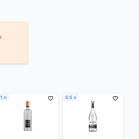
з
1 л
0.5 л