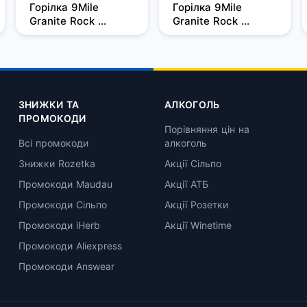
Горілка 9Mile 
Горілка 9Mile 
Granite Rock 
Granite Rock 
Filtered 0,5л, 37,5%
Filtered 0,7 л, 37,5%
ЗНИЖКИ ТА
АЛКОГОЛЬ
ПРОМОКОДИ
Порівняння цін на
Всі промокоди
алкоголь
Знижки Rozetka
Акції Сільпо
Промокоди Maudau
Акції АТБ
Промокоди Сільпо
Акції Розетки
Промокоди iHerb
Акції Winetime
Промокоди Aliexpress
Промокоди Answear