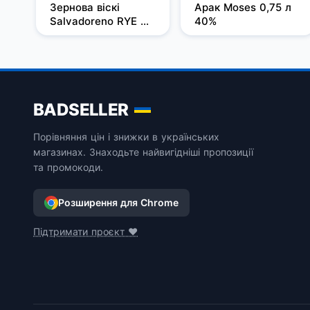
Зернова віскі 
Арак Moses 0,75 л 
Salvadoreno RYE 
40%
0,7л 50%
BADSELLER
Порівняння цін і знижки в українських
магазинах. Знаходьте найвигідніші пропозиції
та промокоди.
Розширення для Chrome
Підтримати проєкт ❤️