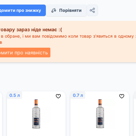
домити про знижку
Порівняти
овару зараз ніде немає :(
в обране, і ми вам повідомимо коли товар з'явиться в одному 
в
омити про наявність
0.5 л
0.7 л