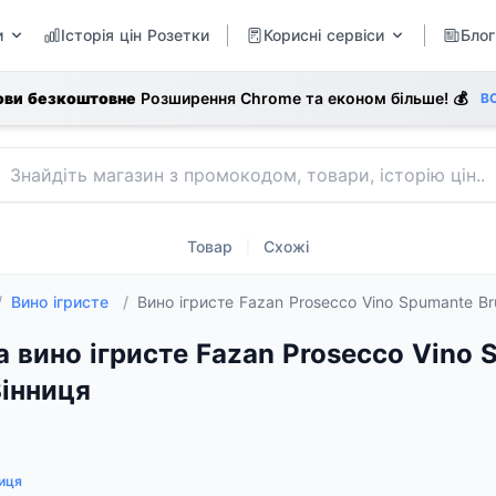
и
Історія цін Розетки
Корисні сервіси
Блог
ови безкоштовне
Розширення Chrome та економ більше! 💰
В
Товар
Схожі
|
/
Вино ігристе
/
Вино ігристе Fazan Prosecco Vino Spumante Br
а вино ігристе Fazan Prosecco Vino 
Вінниця
иця