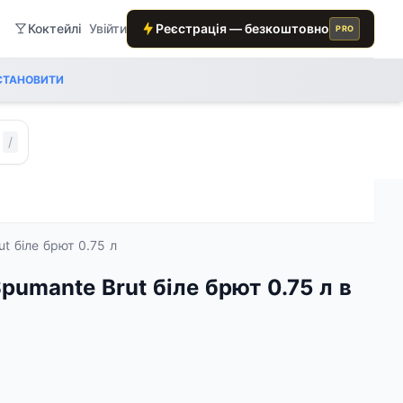
Коктейлі
Увійти
Реєстрація — безкоштовно
PRO
СТАНОВИТИ
/
ut біле брют 0.75 л
Spumante Brut біле брют 0.75 л в