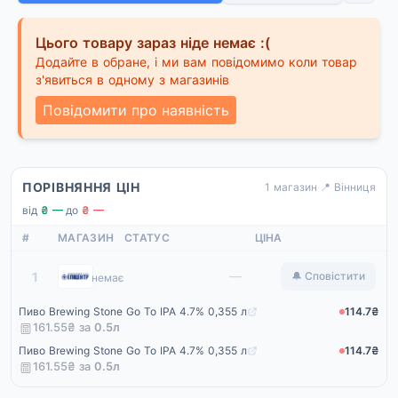
Цього товару зараз ніде немає :(
Додайте в обране, і ми вам повідомимо коли товар
з'явиться в одному з магазинів
Повідомити про наявність
ПОРІВНЯННЯ ЦІН
1 магазин
·
📍 Вінниця
від
₴ —
·
до
₴ —
#
МАГАЗИН
СТАТУС
ЦІНА
Епіцентр
—
1
🔔 Сповістити
немає
Пиво Brewing Stone Go To IPA 4.7% 0,355 л
114.7₴
161.55₴ за
0.5
л
Пиво Brewing Stone Go To IPA 4.7% 0,355 л
114.7₴
161.55₴ за
0.5
л