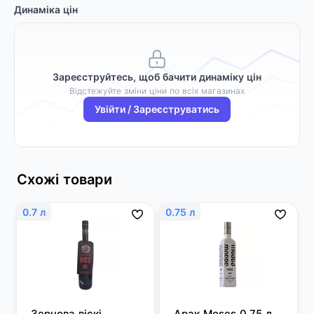
Динаміка цін
Зареєструйтесь, щоб бачити динаміку цін
Відстежуйте зміни ціни по всіх магазинах
Увійти / Зареєструватись
Схожі товари
0.7 л
0.75 л
Зернова віскі 
Арак Moses 0,75 л 