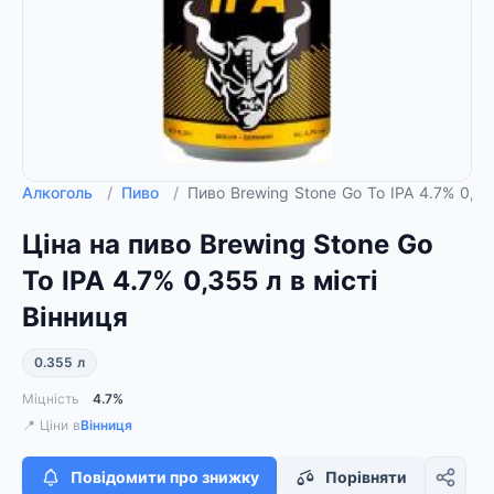
Алкоголь
/
Пиво
/
Пиво Brewing Stone Go To IPA 4.7% 0,3
Ціна на пиво Brewing Stone Go
To IPA 4.7% 0,355 л в місті
Вінниця
0.355 л
Міцність
4.7%
📍 Ціни в
Вінниця
Повідомити про знижку
Порівняти